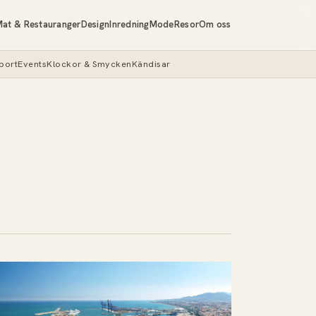
at & Restauranger
Design
Inredning
Mode
Resor
Om oss
port
Events
Klockor & Smycken
Kändisar