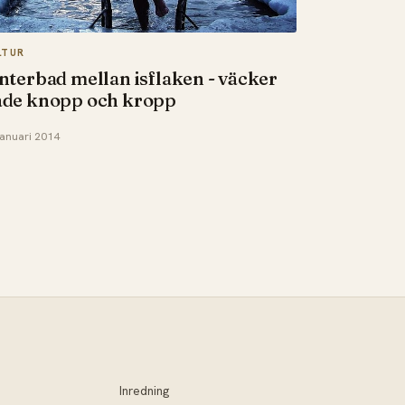
LTUR
nterbad mellan isflaken - väcker
åde knopp och kropp
januari 2014
Inredning