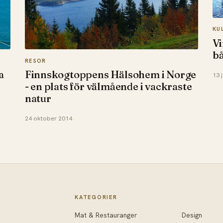
KU
Vi
b
RESOR
a
Finnskogtoppens Hälsohem i Norge
13 
- en plats för välmående i vackraste
natur
24 oktober 2014
KATEGORIER
Mat & Restauranger
Design