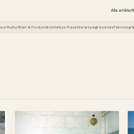
Alla artiklar
M
esor
Kultur
Bilar & Fordon
Skönhet
Lyx Presenterar
Lyxigt boende
Teknologi
S