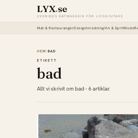
LYX
.
se
SVERIGES NÄTMAGASIN FÖR LIVSNJUTARE
Mat & Restauranger
Design
Inredning
Vin & Sprit
Mode
R
HEM
/
BAD
ETIKETT
bad
Allt vi skrivit om bad - 6 artiklar.