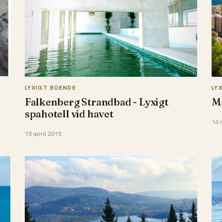
LYXIGT BOENDE
LY
Falkenberg Strandbad - Lyxigt
Má
spahotell vid havet
16 
15 april 2015