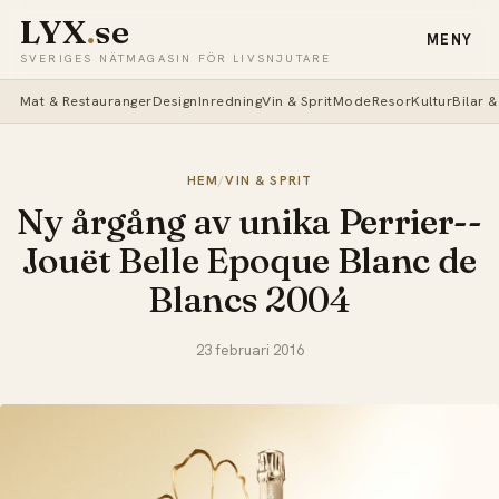
LYX
.
se
MENY
SVERIGES NÄTMAGASIN FÖR LIVSNJUTARE
Mat & Restauranger
Design
Inredning
Vin & Sprit
Mode
Resor
Kultur
Bilar 
HEM
/
VIN & SPRIT
Ny årgång av unika Perrier-­
Jouët Belle Epoque Blanc de
Blancs 2004
23 februari 2016