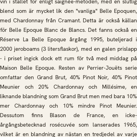
vin i stället för enligt saignée-metoden, med en slutlig
blend som är mycket lik den "vanliga" Belle Epoquen,
med Chardonnay från Cramant. Detta är också källan
för Belle Epoque Blanc de Blancs. Det fanns också en
Réserve La Belle Epoque årgång 1995, buteljerad i
2000 jeroboams (3 litersflaskor), med en galen prislapp
- i priset ingick dock ett rum för två med middag på
Maison Belle Epoque. Resten av Perrier-Jouëts serie
omfattar den Grand Brut, 40% Pinot Noir, 40% Pinot
Meunier och 20% Chardonnay och Millésime, en
liknande blandning som Grand Brut men med bara 10%
mer Chardonnay och 10% mindre Pinot Meunier.
Dessutom finns Blason de France, en icke-
årgångsbetecknad rosécuvée som lanserades 1965,
vilket är en blandning av nästan en tredjedel av varje