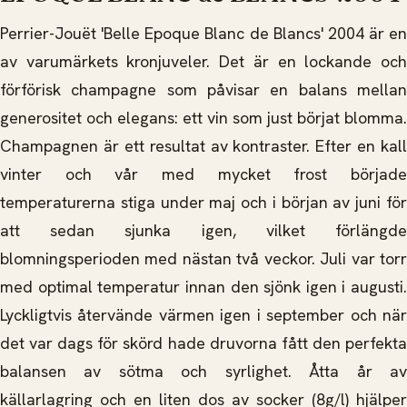
Perrier-­Jouët 'Belle Epoque Blanc de Blancs' 2004 är en
av varumärkets kronjuveler. Det är en lockande och
förförisk champagne som påvisar en balans mellan
generositet och elegans: ett vin som just börjat blomma.
Champagnen är ett resultat av kontraster. Efter en kall
vinter och vår med mycket frost började
temperaturerna stiga under maj och i början av juni för
att sedan sjunka igen, vilket förlängde
blomningsperioden med nästan två veckor. Juli var torr
med optimal temperatur innan den sjönk igen i augusti.
Lyckligtvis återvände värmen igen i september och när
det var dags för skörd hade druvorna fått den perfekta
balansen av sötma och syrlighet. Åtta år av
källarlagring och en liten dos av socker (8g/l) hjälper