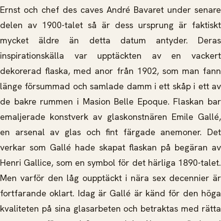
Ernst och chef des caves André Bavaret under senare
delen av 1900-talet så är dess ursprung är faktiskt
mycket äldre än detta datum antyder. Deras
inspirationskälla var upptäckten av en vackert
dekorerad flaska, med anor från 1902, som man fann
länge försummad och samlade damm i ett skåp i ett av
de bakre rummen i Masion Belle Epoque. Flaskan bar
emaljerade konstverk av glaskonstnären Emile Gallé,
en arsenal av glas och fint färgade anemoner. Det
verkar som Gallé hade skapat flaskan på begäran av
Henri Gallice, som en symbol för det härliga 1890-talet.
Men varför den låg oupptäckt i nära sex decennier är
fortfarande oklart. Idag är Gallé är känd för den höga
kvaliteten på sina glasarbeten och betraktas med rätta