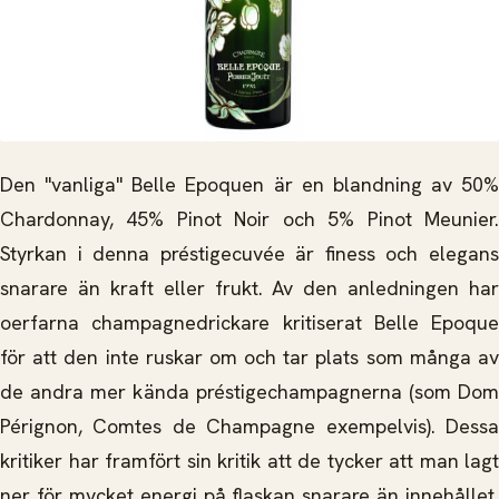
Den "vanliga" Belle Epoquen är en blandning av 50%
Chardonnay, 45% Pinot Noir och 5% Pinot Meunier.
Styrkan i denna préstigecuvée är finess och elegans
snarare än kraft eller frukt. Av den anledningen har
oerfarna champagnedrickare kritiserat Belle Epoque
för att den inte ruskar om och tar plats som många av
de andra mer kända préstigechampagnerna (som Dom
Pérignon, Comtes de Champagne exempelvis). Dessa
kritiker har framfört sin kritik att de tycker att man lagt
ner för mycket energi på flaskan snarare än innehållet.