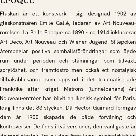
EPOQUE
Flaskan är ett konstverk i sig, designad 1902 av
glaskonstnären Emile Gallé, ledaren av Art Nouveau-
rörelsen. La Belle Epoque ca.1890 - ca.1914 inkluderar
Art Deco, Art Nouveau och Wiener Jugend. Stilepoken
återspeglar positiva samhällsförändringar som ägde
rum under perioden och stämningar som tillväxt,
sorglöshet, och framtidstro men också ett nostalgisk
tillbakablickande som uppstod i det traumatiserade
Frankrike efter kriget. Métrons (tunnelbanans) Art
Nouveau-entréer har blivit en ikonisk symbol för Paris.
Idag finns det 83 stycken. Då Hector Guimard formgav
dem år 1900 skapade de både förvåning och
kontroverser. De finns i två versioner; den vanligaste är
de med glastak. Tre av dem finns kvar i originalskick än