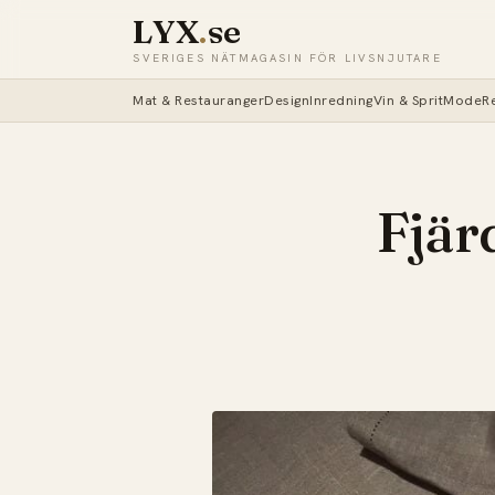
LYX
.
se
SVERIGES NÄTMAGASIN FÖR LIVSNJUTARE
Mat & Restauranger
Design
Inredning
Vin & Sprit
Mode
R
Fjär