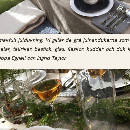
smakfull juldukning. Vi gillar de grå julhandukarna s
kålar, tallrikar, bestick, glas, flaskor, kuddar och duk
lippa Egnell och Ingrid Taylor.