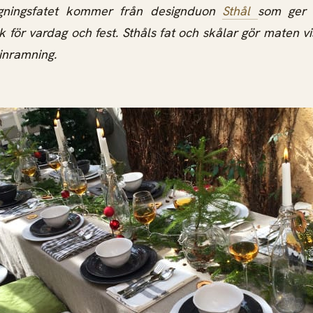
gningsfatet kommer från designduon
Sthål
som ger 
för vardag och fest. Sthåls fat och skålar gör maten vis
 inramning.