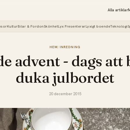
Alla artiklar
M
esor
Kultur
Bilar & Fordon
Skönhet
Lyx Presenterar
Lyxigt boende
Teknologi
S
HEM
/
INREDNING
de advent - dags att 
duka julbordet
20 december 2015