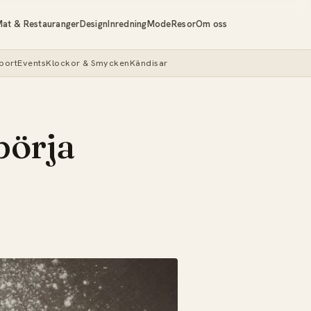
at & Restauranger
Design
Inredning
Mode
Resor
Om oss
port
Events
Klockor & Smycken
Kändisar
börja