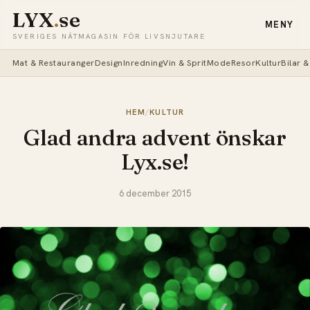
LYX
.
se
MENY
SVERIGES NÄTMAGASIN FÖR LIVSNJUTARE
Mat & Restauranger
Design
Inredning
Vin & Sprit
Mode
Resor
Kultur
Bilar 
HEM
/
KULTUR
Glad andra advent önskar
Lyx.se!
6 december 2015