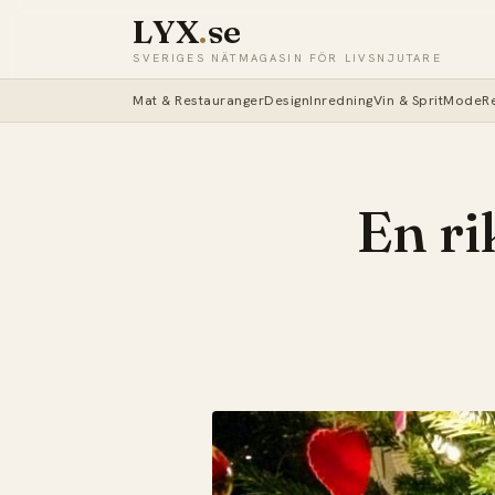
LYX
.
se
SVERIGES NÄTMAGASIN FÖR LIVSNJUTARE
Mat & Restauranger
Design
Inredning
Vin & Sprit
Mode
R
En rik