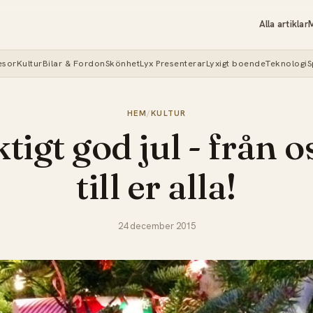
Alla artiklar
M
esor
Kultur
Bilar & Fordon
Skönhet
Lyx Presenterar
Lyxigt boende
Teknologi
S
HEM
/
KULTUR
tigt god jul - från o
till er alla!
24 december 2015