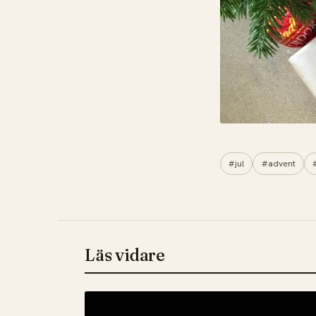
#jul
#advent
Läs vidare