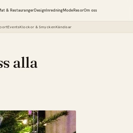
at & Restauranger
Design
Inredning
Mode
Resor
Om oss
port
Events
Klockor & Smycken
Kändisar
ss alla