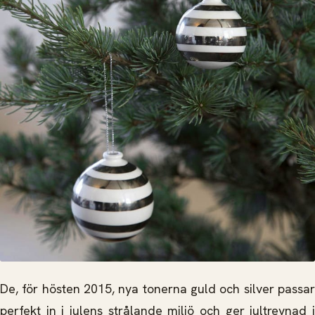
De, för hösten 2015, nya tonerna guld och silver passar
perfekt in i julens strålande miljö och ger jultrevnad i