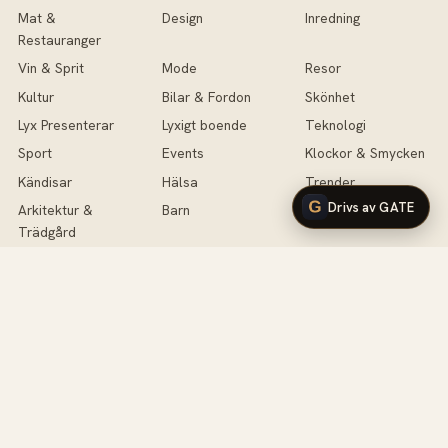
Mat &
Design
Inredning
Restauranger
Vin & Sprit
Mode
Resor
Kultur
Bilar & Fordon
Skönhet
Lyx Presenterar
Lyxigt boende
Teknologi
Sport
Events
Klockor & Smycken
Kändisar
Hälsa
Trender
Drivs av GATE
Arkitektur &
Barn
Antikviteter
Trädgård
Lyx Testar
Handväskor
Fotografi
Musik
Intervjuer
Livet
Klubbar & VIP
Krönikor
Tävling
Yachting
Flygplan
Veckan som gick
DIY
Företagande