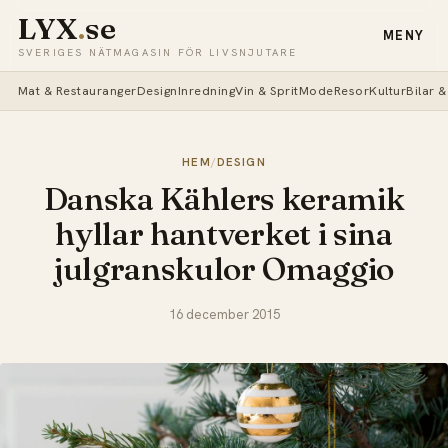
LYX
.
se
MENY
SVERIGES NÄTMAGASIN FÖR LIVSNJUTARE
Mat & Restauranger
Design
Inredning
Vin & Sprit
Mode
Resor
Kultur
Bilar 
HEM
/
DESIGN
Danska Kählers keramik
hyllar hantverket i sina
julgranskulor Omaggio
16 december 2015