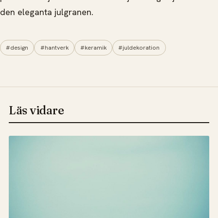
den eleganta julgranen.
#design
#hantverk
#keramik
#juldekoration
Läs vidare