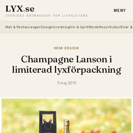
LYX
.
se
MENY
SVERIGES NÄTMAGASIN FÖR LIVSNJUTARE
Mat & Restauranger
Design
Inredning
Vin & Sprit
Mode
Resor
Kultur
Bilar 
HEM
/
DESIGN
Champagne Lanson i
limiterad lyxförpackning
5 maj 2015