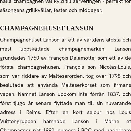
hålla champagnen väl kyld till serveringen - perfekt för
säsongens grillkvällar, fester och middagar.
CHAMPAGNEHUSET LANSON
Champagnehuset Lanson är ett av världens äldsta och
mest uppskattade champagnemärken. Lanson
grundades 1760 av François Delamotte, som ett av de
första champagnehusen. François son Nicolas-Louis,
som var riddare av Malteserorden, tog över 1798 och
beslutade att använda Malteserkorset som firmans
vapen. Namnet Lanson uppkom inte förrän 1837, och
först tjugo år senare flyttade man till sin nuvarande
adress i Reims. Efter en kort sejour hos Louis
Vuittongruppen hamnade Lanson i Marne et
Champagnes nät 1990, numera i BCC med underbare