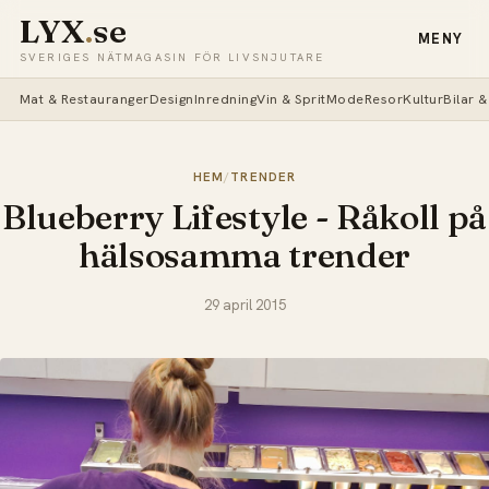
LYX
.
se
MENY
SVERIGES NÄTMAGASIN FÖR LIVSNJUTARE
Mat & Restauranger
Design
Inredning
Vin & Sprit
Mode
Resor
Kultur
Bilar 
HEM
/
TRENDER
Blueberry Lifestyle - Råkoll på
hälsosamma trender
29 april 2015