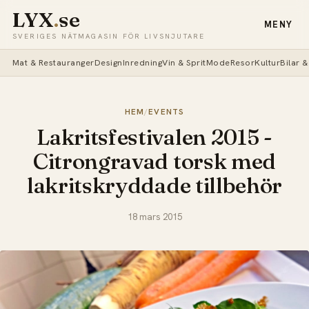
LYX
.
se
MENY
SVERIGES NÄTMAGASIN FÖR LIVSNJUTARE
Mat & Restauranger
Design
Inredning
Vin & Sprit
Mode
Resor
Kultur
Bilar 
HEM
/
EVENTS
Lakritsfestivalen 2015 -
Citrongravad torsk med
lakritskryddade tillbehör
18 mars 2015