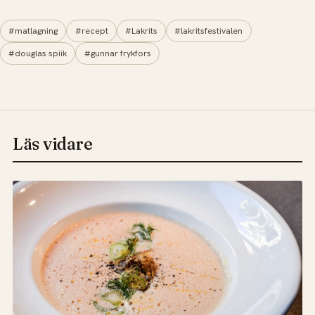
#matlagning
#recept
#Lakrits
#lakritsfestivalen
#douglas spiik
#gunnar frykfors
Läs vidare