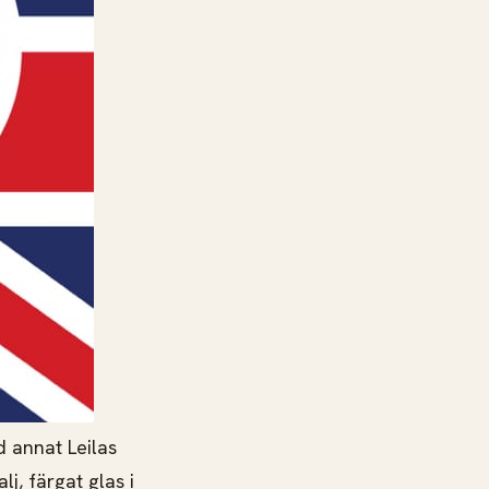
d annat Leilas
j, färgat glas i