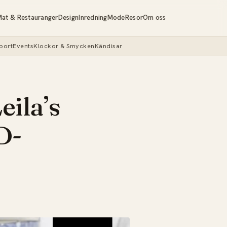
at & Restauranger
Design
Inredning
Mode
Resor
Om oss
port
Events
Klockor & Smycken
Kändisar
eila’s
D-