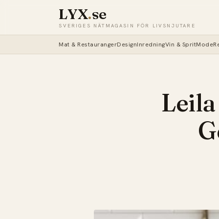
LYX
.
se
SVERIGES NÄTMAGASIN FÖR LIVSNJUTARE
Mat & Restauranger
Design
Inredning
Vin & Sprit
Mode
R
Leila
G