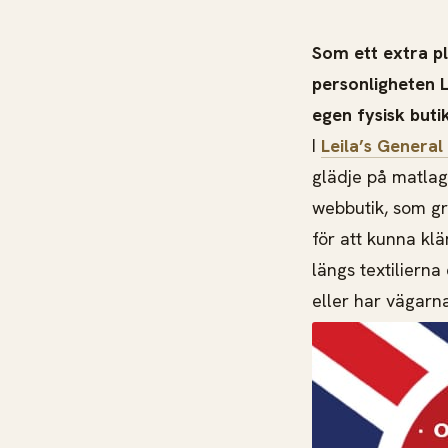
Som ett extra p
personligheten L
egen fysisk buti
I
Leila’s General
glädje på matlag
webbutik, som gr
för att kunna kl
längs textiliern
eller har vägarna