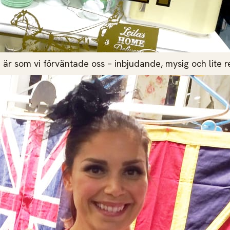
 är som vi förväntade oss – inbjudande, mysig och lite re