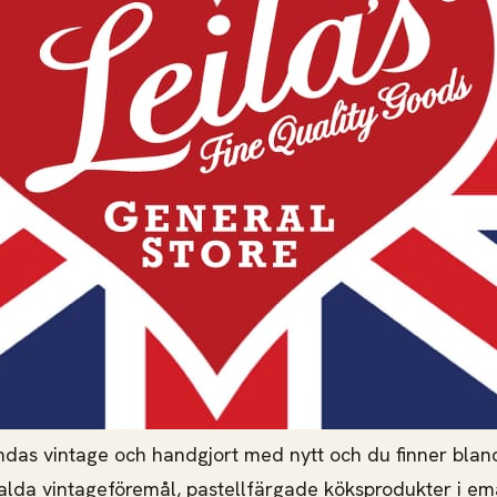
andas vintage och handgjort med nytt och du finner blan
alda vintageföremål, pastellfärgade köksprodukter i emal