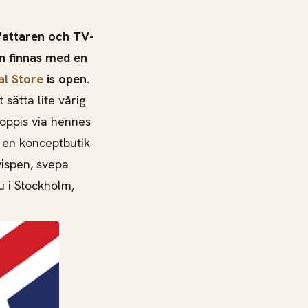
fattaren och TV-
en finnas med en
al Store
is open.
sätta lite vårig
poppis via hennes
i en konceptbutik
vispen, svepa
u i Stockholm,