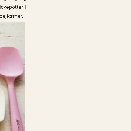
ickepottar i
 pajformar.