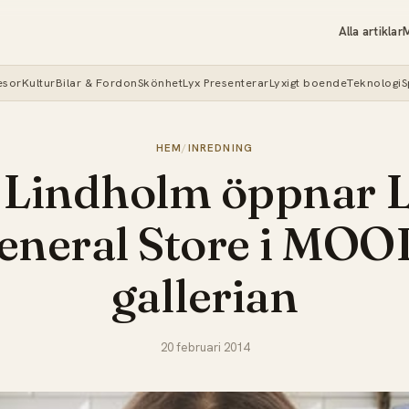
Alla artiklar
M
esor
Kultur
Bilar & Fordon
Skönhet
Lyx Presenterar
Lyxigt boende
Teknologi
S
HEM
/
INREDNING
 Lindholm öppnar L
eneral Store i MOO
gallerian
20 februari 2014