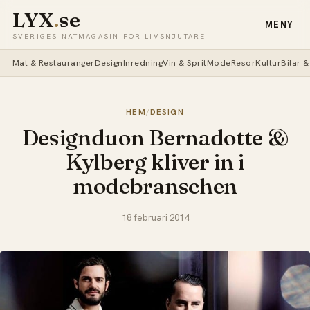
LYX
.
se
MENY
SVERIGES NÄTMAGASIN FÖR LIVSNJUTARE
Mat & Restauranger
Design
Inredning
Vin & Sprit
Mode
Resor
Kultur
Bilar 
HEM
/
DESIGN
Designduon Bernadotte &
Kylberg kliver in i
modebranschen
18 februari 2014