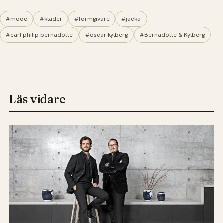
#mode
#kläder
#formgivare
#jacka
#carl philip bernadotte
#oscar kylberg
#Bernadotte & Kylberg
Läs vidare