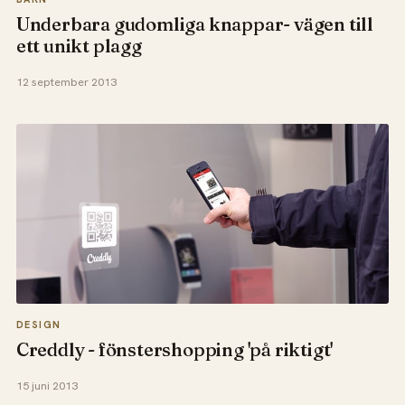
Underbara gudomliga knappar- vägen till
ett unikt plagg
12 september 2013
DESIGN
Creddly - fönstershopping 'på riktigt'
15 juni 2013