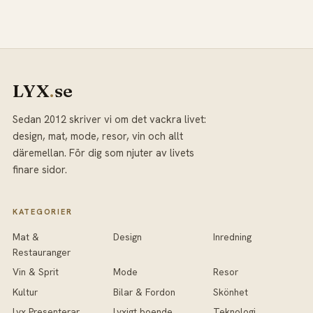
LYX
.
se
Sedan 2012 skriver vi om det vackra livet:
design, mat, mode, resor, vin och allt
däremellan. För dig som njuter av livets
finare sidor.
KATEGORIER
Mat &
Design
Inredning
Restauranger
Vin & Sprit
Mode
Resor
Kultur
Bilar & Fordon
Skönhet
Lyx Presenterar
Lyxigt boende
Teknologi