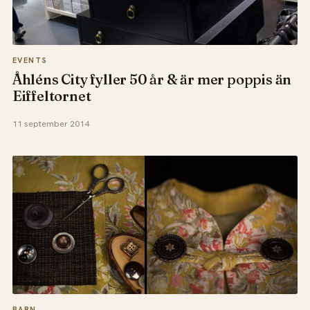
EVENTS
Åhléns City fyller 50 år & är mer poppis än
Eiffeltornet
11 september 2014
BARN