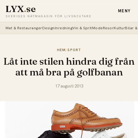
LYX
.
se
MENY
SVERIGES NÄTMAGASIN FÖR LIVSNJUTARE
Mat & Restauranger
Design
Inredning
Vin & Sprit
Mode
Resor
Kultur
Bilar 
HEM
/
SPORT
Låt inte stilen hindra dig från
att må bra på golfbanan
17 augusti 2013