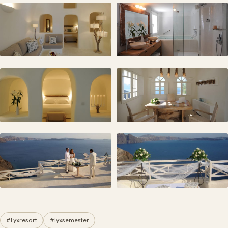
#Lyxresort
#lyxsemester