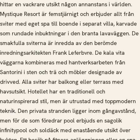
hittar en vackrare utsikt någon annanstans i världen.
Mystique Resort är femstjärnigt och erbjuder allt från
sviter med eget spa till boende i separat villa, karvade
som rundade inbuktningar i den branta lavaväggen. De
smakfulla sviterna är inredda av den berömde
inredningsarkitekten Frank Leferbvre. De kala vita
väggarna kombineras med hantverksarbeten från
Santorini i sten och trä och möbler designade av
drivved. Alla sviter har balkong eller terrass med
havsutsikt. Hotellet har en traditionell och
naturinspirerad stil, men är utrustad med toppmodern
teknik. Den privata stranden ligger inom gångavstånd,
men för de som föredrar pool erbjuds en sagolik
infinitypool och soldäck med enastående utsikt över
bukten. Ett besök på fitness-anläggningen eller en spa-