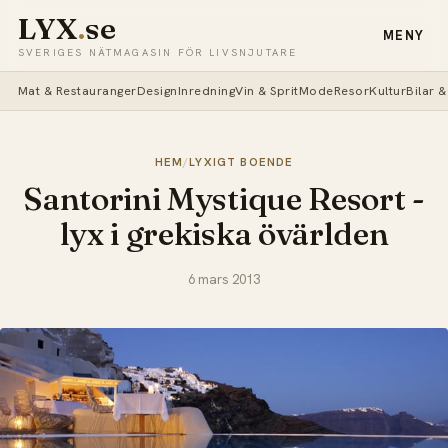
LYX
.
se
MENY
SVERIGES NÄTMAGASIN FÖR LIVSNJUTARE
Mat & Restauranger
Design
Inredning
Vin & Sprit
Mode
Resor
Kultur
Bilar 
HEM
/
LYXIGT BOENDE
Santorini Mystique Resort -
lyx i grekiska övärlden
6 mars 2013