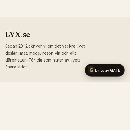
LYX
.
se
Sedan 2012 skriver vi om det vackra livet:
design, mat, mode, resor, vin och allt
däremellan. För dig som njuter av livets
finare sidor.
Drivs av GATE
KATEGORIER
Mat &
Design
Inredning
Restauranger
Vin & Sprit
Mode
Resor
Kultur
Bilar & Fordon
Skönhet
Lyx Presenterar
Lyxigt boende
Teknologi