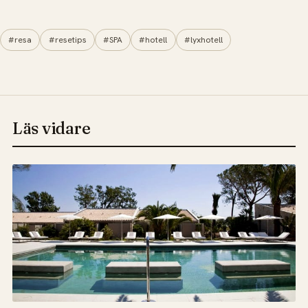
#resa
#resetips
#SPA
#hotell
#lyxhotell
Läs vidare