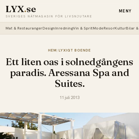
LYX
.
se
MENY
SVERIGES NÄTMAGASIN FÖR LIVSNJUTARE
Mat & Restauranger
Design
Inredning
Vin & Sprit
Mode
Resor
Kultur
Bilar 
HEM
/
LYXIGT BOENDE
Ett liten oas i solnedgångens
paradis. Aressana Spa and
Suites.
11 juli 2013