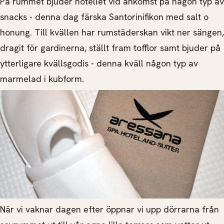
På rummet bjuder hotellet vid ankomst på någon typ av
snacks - denna dag färska Santorinifikon med salt o
honung. Till kvällen har rumstäderskan vikt ner sängen,
dragit för gardinerna, ställt fram tofflor samt bjuder på
ytterligare kvällsgodis - denna kväll någon typ av
marmelad i kubform.
När vi vaknar dagen efter öppnar vi upp dörrarna från