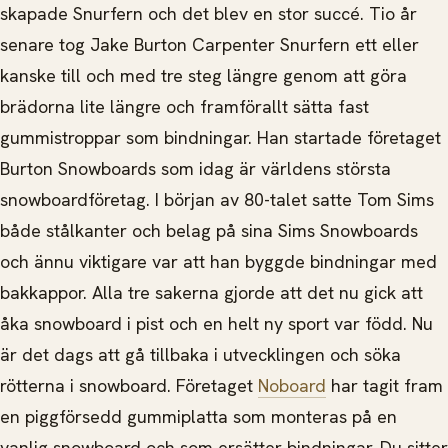
skapade Snurfern och det blev en stor succé. Tio år
senare tog Jake Burton Carpenter Snurfern ett eller
kanske till och med tre steg längre genom att göra
brädorna lite längre och framförallt sätta fast
gummistroppar som bindningar. Han startade företaget
Burton Snowboards som idag är världens största
snowboardföretag. I början av 80-talet satte Tom Sims
både stålkanter och belag på sina Sims Snowboards
och ännu viktigare var att han byggde bindningar med
bakkappor. Alla tre sakerna gjorde att det nu gick att
åka snowboard i pist och en helt ny sport var född. Nu
är det dags att gå tillbaka i utvecklingen och söka
rötterna i snowboard. Företaget
Noboard
har tagit fram
en piggförsedd gummiplatta som monteras på en
vanlig snowboard och som ersätter bindningar. Du sitter