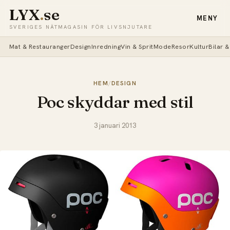
LYX
.
se
MENY
SVERIGES NÄTMAGASIN FÖR LIVSNJUTARE
Mat & Restauranger
Design
Inredning
Vin & Sprit
Mode
Resor
Kultur
Bilar 
HEM
/
DESIGN
Poc skyddar med stil
3 januari 2013