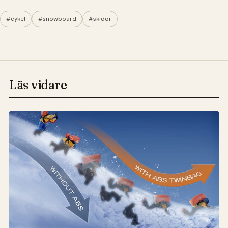
#cykel
#snowboard
#skidor
Läs vidare