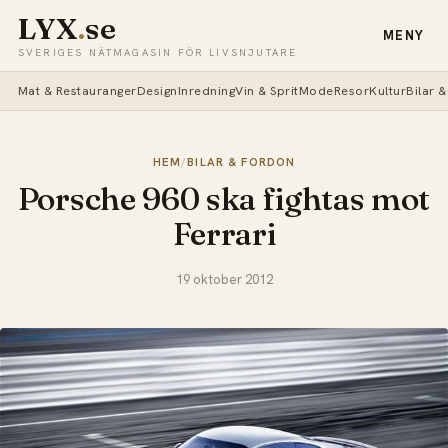
LYX
.
se
MENY
SVERIGES NÄTMAGASIN FÖR LIVSNJUTARE
Mat & Restauranger
Design
Inredning
Vin & Sprit
Mode
Resor
Kultur
Bilar 
HEM
/
BILAR & FORDON
Porsche 960 ska fightas mot
Ferrari
19 oktober 2012