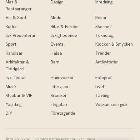
Mat &
Design
Inredning
Restauranger
Vin & Sprit
Mode
Resor
Kultur
Bilar & Fordon
Skönhet
Lyx Presenterar
Lyxigt boende
Teknologi
Sport
Events
Klockor & Smycken
Kändisar
Hälsa
Trender
Arkitektur &
Barn
Antikviteter
Trädgård
Lyx Testar
Handväskor
Fotografi
Musik
Intervjuer
Livet
Klubbar & VIP
Krönikor
Tävling
Yachting
Flygplan
Veckan som gick
DIY
Företagande
© 2026 Lyx.se · Sveriges nätmagasin för livsnjutare