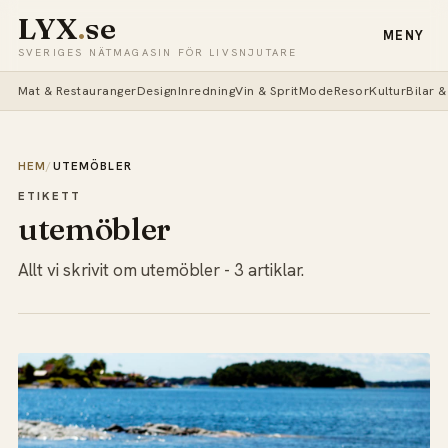
LYX
.
se
MENY
SVERIGES NÄTMAGASIN FÖR LIVSNJUTARE
Mat & Restauranger
Design
Inredning
Vin & Sprit
Mode
Resor
Kultur
Bilar 
HEM
/
UTEMÖBLER
ETIKETT
utemöbler
Allt vi skrivit om utemöbler - 3 artiklar.