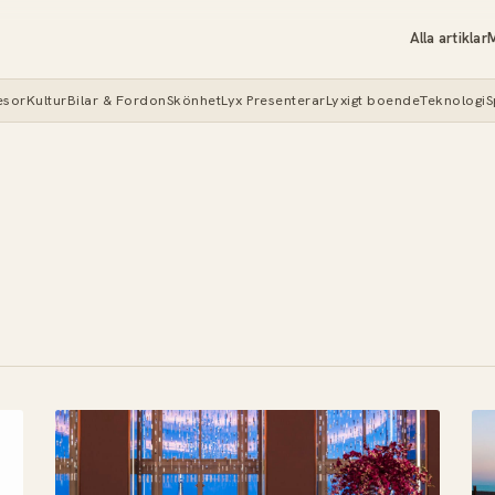
Alla artiklar
M
esor
Kultur
Bilar & Fordon
Skönhet
Lyx Presenterar
Lyxigt boende
Teknologi
S