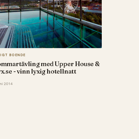
XIGT BOENDE
ommartävling med Upper House &
x.se - vinn lyxig hotellnatt
uni 2014