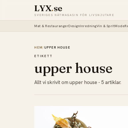
LYX
.
se
SVERIGES NÄTMAGASIN FÖR LIVSNJUTARE
Mat & Restauranger
Design
Inredning
Vin & Sprit
Mode
R
HEM
/
UPPER HOUSE
ETIKETT
upper house
Allt vi skrivit om upper house - 5 artiklar.