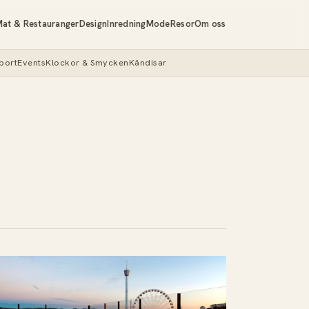
at & Restauranger
Design
Inredning
Mode
Resor
Om oss
port
Events
Klockor & Smycken
Kändisar