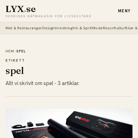
LYX
.
se
MENY
SVERIGES NÄTMAGASIN FÖR LIVSNJUTARE
Mat & Restauranger
Design
Inredning
Vin & Sprit
Mode
Resor
Kultur
Bilar 
HEM
/
SPEL
ETIKETT
spel
Allt vi skrivit om spel - 3 artiklar.