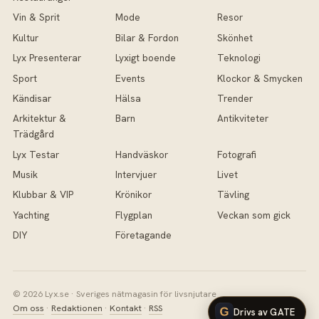
Vin & Sprit
Mode
Resor
Kultur
Bilar & Fordon
Skönhet
Lyx Presenterar
Lyxigt boende
Teknologi
Sport
Events
Klockor & Smycken
Kändisar
Hälsa
Trender
Arkitektur &
Barn
Antikviteter
Trädgård
Lyx Testar
Handväskor
Fotografi
Musik
Intervjuer
Livet
Klubbar & VIP
Krönikor
Tävling
Yachting
Flygplan
Veckan som gick
DIY
Företagande
© 2026 Lyx.se · Sveriges nätmagasin för livsnjutare
Om oss
·
Redaktionen
·
Kontakt
·
RSS
Drivs av GATE