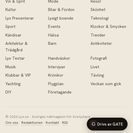
Vin & Sprit
Mode
Resor
Kultur
Bilar & Fordon
Skönhet
Lyx Presenterar
Lyxigt boende
Teknologi
Sport
Events
Klockor & Smycken
Kändisar
Hälsa
Trender
Arkitektur &
Barn
Antikviteter
Trädgård
Lyx Testar
Handväskor
Fotografi
Musik
Intervjuer
Livet
Klubbar & VIP
Krönikor
Tävling
Yachting
Flygplan
Veckan som gick
DIY
Företagande
© 2026 Lyx.se · Sveriges nätmagasin för livsnjutare
Om oss
·
Redaktionen
·
Kontakt
·
RSS
Drivs av GATE