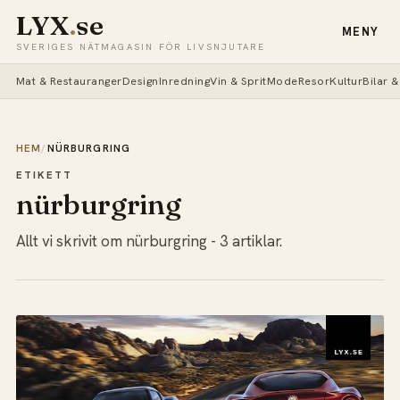
LYX
.
se
MENY
SVERIGES NÄTMAGASIN FÖR LIVSNJUTARE
Mat & Restauranger
Design
Inredning
Vin & Sprit
Mode
Resor
Kultur
Bilar 
HEM
/
NÜRBURGRING
ETIKETT
nürburgring
Allt vi skrivit om nürburgring - 3 artiklar.