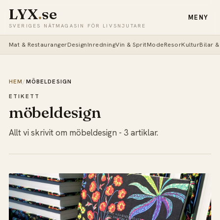
LYX
.
se
MENY
SVERIGES NÄTMAGASIN FÖR LIVSNJUTARE
Mat & Restauranger
Design
Inredning
Vin & Sprit
Mode
Resor
Kultur
Bilar 
HEM
/
MÖBELDESIGN
ETIKETT
möbeldesign
Allt vi skrivit om möbeldesign - 3 artiklar.