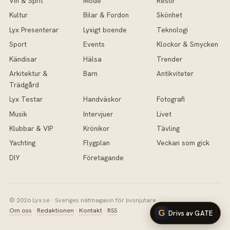
Vin & Sprit
Mode
Resor
Kultur
Bilar & Fordon
Skönhet
Lyx Presenterar
Lyxigt boende
Teknologi
Sport
Events
Klockor & Smycken
Kändisar
Hälsa
Trender
Arkitektur &
Barn
Antikviteter
Trädgård
Lyx Testar
Handväskor
Fotografi
Musik
Intervjuer
Livet
Klubbar & VIP
Krönikor
Tävling
Yachting
Flygplan
Veckan som gick
DIY
Företagande
© 2026 Lyx.se · Sveriges nätmagasin för livsnjutare
Om oss
·
Redaktionen
·
Kontakt
·
RSS
Drivs av GATE