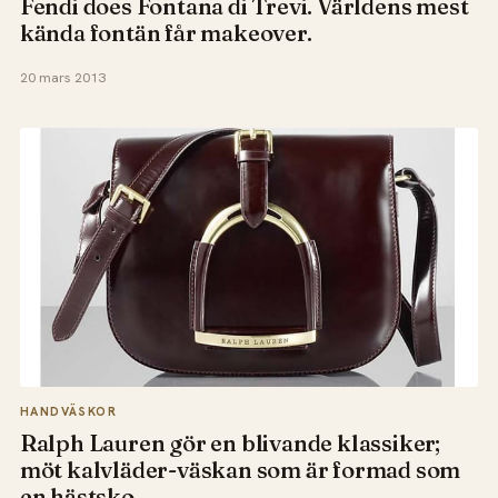
Fendi does Fontana di Trevi. Världens mest
kända fontän får makeover.
20 mars 2013
HANDVÄSKOR
Ralph Lauren gör en blivande klassiker;
möt kalvläder-väskan som är formad som
en hästsko