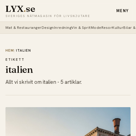
LYX
.
se
MENY
SVERIGES NÄTMAGASIN FÖR LIVSNJUTARE
Mat & Restauranger
Design
Inredning
Vin & Sprit
Mode
Resor
Kultur
Bilar 
HEM
/
ITALIEN
ETIKETT
italien
Allt vi skrivit om italien - 5 artiklar.