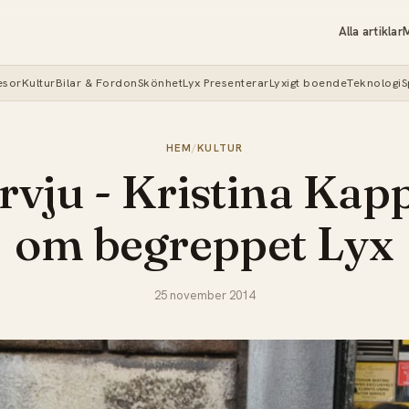
Alla artiklar
M
esor
Kultur
Bilar & Fordon
Skönhet
Lyx Presenterar
Lyxigt boende
Teknologi
S
HEM
/
KULTUR
rvju - Kristina Kap
om begreppet Lyx
25 november 2014