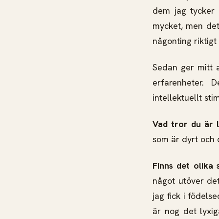
dem jag tycker 
mycket, men det 
någonting riktig
Sedan ger mitt 
erfarenheter. 
intellektuellt sti
Vad tror du är 
som är dyrt och o
Finns det olika 
något utöver det
jag fick i födel
är nog det lyxi