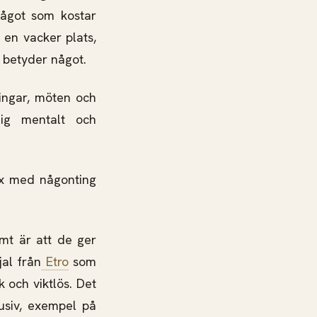
något som kostar
 en vacker plats,
m betyder något.
ingar, möten och
mig mentalt och
yx med någonting
t är att de ger
jal från
Etro
som
 och viktlös. Det
usiv, exempel på