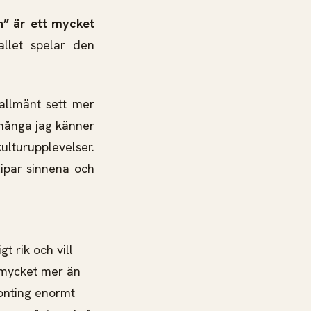
en” är ett mycket
allet spelar den
 allmänt sett mer
 många jag känner
ulturupplevelser.
lipar sinnena och
gt rik och vill
t mycket mer än
gonting enormt