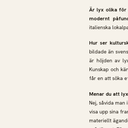
Är lyx olika för
modernt påfund
italienska lokalpa
Hur ser kulturs
bildade än svens
är höjden av lyx
Kunskap och käns
får en att söka e
Menar du att lyx
Nej, såvida man in
visa upp sina fr
materiellt ägande