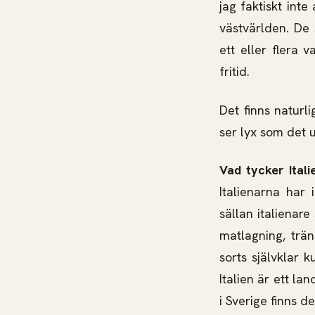
jag faktiskt inte
västvärlden. De 
ett eller flera v
fritid.
Det finns naturl
ser lyx som det u
Vad tycker Ital
Italienarna har 
sällan italienar
matlagning, trä
sorts självklar 
Italien är ett la
i Sverige finns d