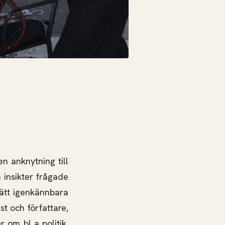
 anknytning till
h insikter frågade
lätt igenkännbara
st och författare,
r om bl a politik,