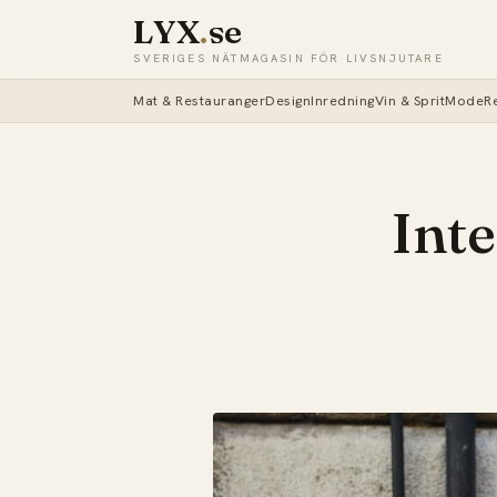
LYX
.
se
SVERIGES NÄTMAGASIN FÖR LIVSNJUTARE
Mat & Restauranger
Design
Inredning
Vin & Sprit
Mode
R
Inte