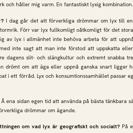
rk och håller mig varm. En fantastiskt lyxig kombination.
rr?
I dag går det att förverkliga drömmar om lyx till en
ormrik. Förr var lyx fullkomligt oåtkomligt för det stor
g av lyx i allmänhet inte behöva arbeta för att uppnå
rmed inte sagt att man inte förstod att uppskatta elle
re dagens slit- och slängkultur och extremt snabba t
an drömt om att äga eller uppnå ganska snart ligger h
pat i ett förråd. Lyx och konsumtionssamhället passar eg
?
Å ena sidan egen tid att använda på bästa tänkbara sä
 förverkliga drömmar om ägande.
attningen om vad lyx är geografiskt och socialt?
På et