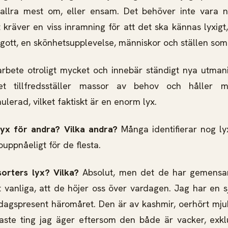
allra mest om, eller ensam. Det behöver inte vara 
kräver en viss inramning för att det ska kännas lyxigt,
t gott, en skönhetsupplevelse, människor och ställen so
arbete otroligt mycket och innebär ständigt nya utman
Det tillfredsställer massor av behov och håller 
mulerad, vilket faktiskt är en enorm lyx.
lyx för andra? Vilka andra?
Många identifierar nog l
uppnåeligt för de flesta.
sorters lyx? Vilka?
Absolut, men det de har gemensam
 vanliga, att de höjer oss över vardagen. Jag har en s
sedagspresent häromåret. Den är av kashmir, oerhört mjuk
gaste ting jag äger eftersom den både är vacker, exkl