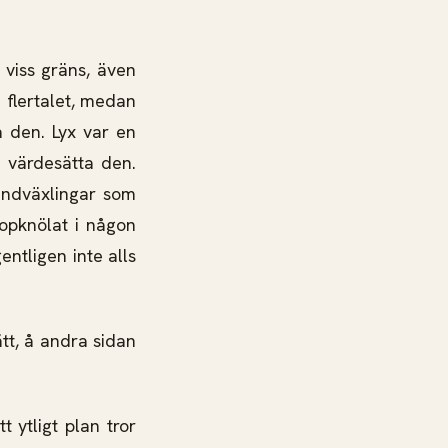
 viss gräns, även
a flertalet, medan
 den. Lyx var en
r värdesätta den.
rendväxlingar som
opknölat i någon
entligen inte alls
tt, å andra sidan
t ytligt plan tror