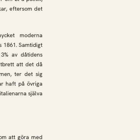
ckar, eftersom det
mycket moderna
s 1861. Samtidigt
t 3% av dåtidens
tbrett att det då
men, ter det sig
ar haft på övriga
talienarna själva
r om att göra med