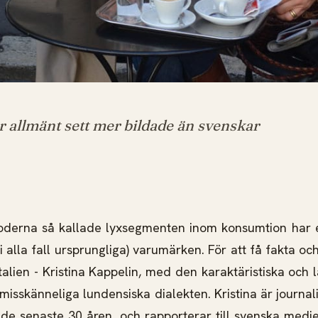
är allmänt sett mer bildade än svenskar
derna så kallade lyxsegmenten inom konsumtion har en
(i alla fall ursprungliga) varumärken. För att få fakta oc
talien - Kristina Kappelin, med den karaktäristiska och 
isskänneliga lundensiska dialekten. Kristina är journali
n de senaste 30 åren, och rapporterar till svenska medie