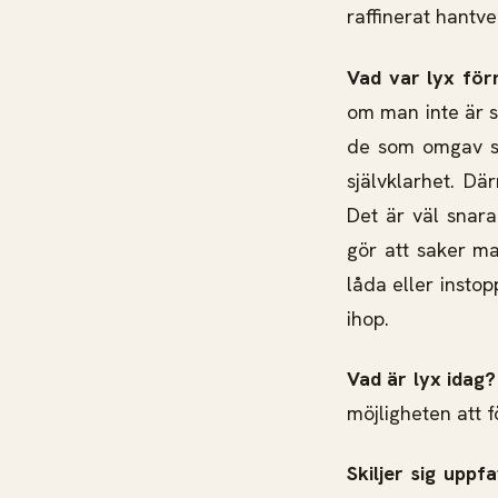
raffinerat hantve
Vad var lyx fö
om man inte är st
de som omgav si
självklarhet. Dä
Det är väl snara
gör att saker m
låda eller instop
ihop.
Vad är lyx idag
möjligheten att
Skiljer sig uppf