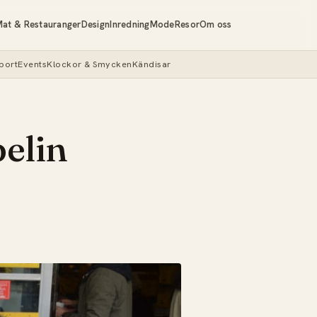
at & Restauranger
Design
Inredning
Mode
Resor
Om oss
port
Events
Klockor & Smycken
Kändisar
pelin