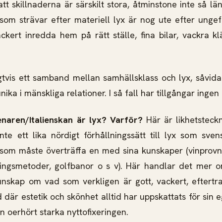
 att skillnaderna är särskilt stora, åtminstone inte så län
som strävar efter materiell lyx är nog ute efter ung
ackert inredda hem på rätt ställe, fina bilar, vackra kl
igtvis ett samband mellan samhällsklass och lyx, såvid
nika i mänskliga relationer. I så fall har tillgångar ingen
ienaren/Italienskan är lyx? Varför?
Här är likhetsteckn
inte ett lika nördigt förhållningssätt till lyx som sven
e som måste överträffa en med sina kunskaper (vinprovni
ningsmetoder, golfbanor o s v). Här handlar det mer 
kunskap om vad som verkligen är gott, vackert, eftertr
nd där estetik och skönhet alltid har uppskattats för sin
en oerhört starka nyttofixeringen.