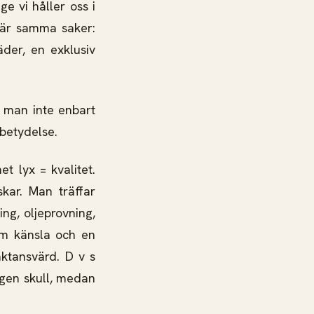
ge vi håller oss i
efär samma saker:
äder, en exklusiv
a man inte enbart
 betydelse.
et lyx = kvalitet.
skar. Man träffar
ng, oljeprovning,
om känsla och en
aktansvärd. D v s
 egen skull, medan