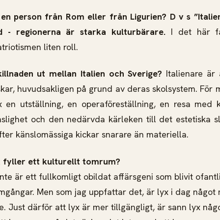
 en person från Rom eller från Ligurien? D v s ”Itali
 - regionerna är starka kulturbärare.
I det här f
triotismen liten roll.
killnaden ut mellan Italien och Sverige?
Italienare är
kar, huvudsakligen på grund av deras skolsystem. För
 en utställning, en operaföreställning, en resa med k
lighet och den nedärvda kärleken till det estetiska s
fter känslomässiga kickar snarare än materiella.
 fyller ett kulturellt tomrum?
te är ett fullkomligt obildat affärsgeni som blivit ofantli
amgångar. Men som jag uppfattar det, är lyx i dag någo
. Just därför att lyx är mer tillgängligt, är sann lyx nå