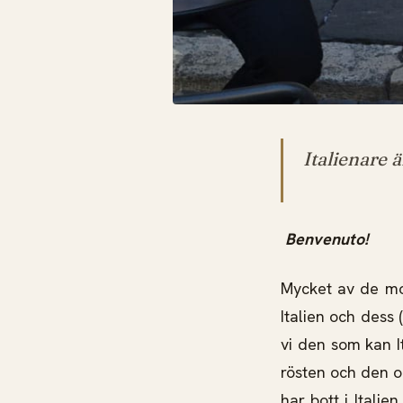
Italienare 
Benvenuto!
Mycket av de mo
Italien och dess 
vi den som kan I
rösten och den om
har bott i Italie