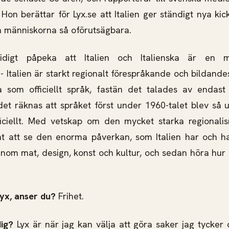
 Hon berättar för Lyx.se att Italien ger ständigt nya ki
h människorna så oförutsägbara.
idigt påpeka att Italien och Italienska är en 
- Italien är starkt regionalt förespråkande och bildande
ka som officiellt språk, fastän det talades av endas
det räknas att språket först under 1960-talet blev så u
iciellt. Med vetskap om den mycket starka regionalis
nt att se den enorma påverkan, som Italien har och h
inom mat, design, konst och kultur, och sedan höra hur i
 lyx, anser du?
Frihet.
dig?
Lyx är när jag kan välja att göra saker jag tycke