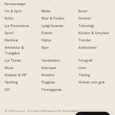
Restauranger
Vin & Sprit
Mode
Resor
Kultur
Bilar & Fordon
Skönhet
Lyx Presenterar
Lyxigt boende
Teknologi
Sport
Events
Klockor & Smycken
Kändisar
Hälsa
Trender
Arkitektur &
Barn
Antikviteter
Trädgård
Lyx Testar
Handväskor
Fotografi
Musik
Intervjuer
Livet
Klubbar & VIP
Krönikor
Tävling
Yachting
Flygplan
Veckan som gick
DIY
Företagande
© 2026 Lyx.se · Sveriges nätmagasin för livsnjutare