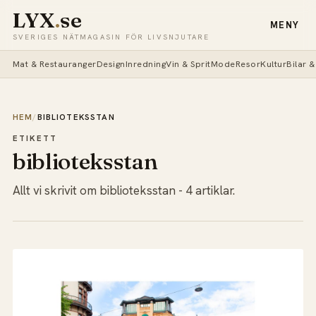
LYX
.
se
MENY
SVERIGES NÄTMAGASIN FÖR LIVSNJUTARE
Mat & Restauranger
Design
Inredning
Vin & Sprit
Mode
Resor
Kultur
Bilar 
HEM
/
BIBLIOTEKSSTAN
ETIKETT
biblioteksstan
Allt vi skrivit om biblioteksstan - 4 artiklar.