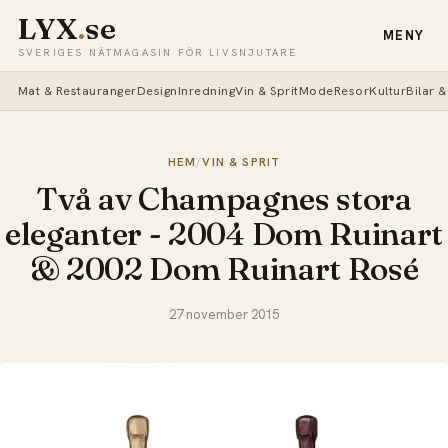
LYX
.
se
MENY
SVERIGES NÄTMAGASIN FÖR LIVSNJUTARE
Mat & Restauranger
Design
Inredning
Vin & Sprit
Mode
Resor
Kultur
Bilar 
HEM
/
VIN & SPRIT
Två av Champagnes stora
eleganter - 2004 Dom Ruinart
& 2002 Dom Ruinart Rosé
27 november 2015