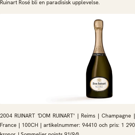
Ruinart Rosé bli en paradisisk upplevelse.
2004 RUINART 'DOM RUINART' | Reims | Champagne |
France | 100CH | artikelnummer: 94410 och pris: 1 290
kronor. | Sommelier points 91(94)