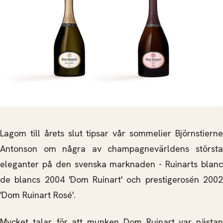
Lagom till årets slut tipsar vår sommelier Björnstierne
Antonson om några av champagnevärldens största
eleganter på den svenska marknaden - Ruinarts blanc
de blancs 2004 'Dom Ruinart' och prestigerosén 2002
'Dom Ruinart Rosé'.
Mycket talar för att munken Dom Ruinart var nästan