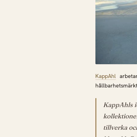
KappAhl
arbetar
hållbarhetsmärkt
KappAhls id
kollektione
tillverka oc