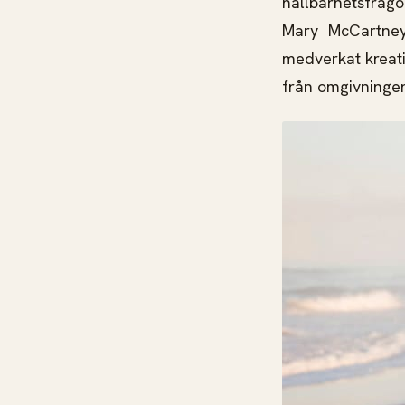
hållbarhetsfrågor
Mary McCartney
medverkat kreati
från omgivningen