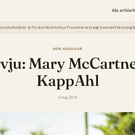
Alla artiklar
M
esor
Kultur
Bilar & Fordon
Skönhet
Lyx Presenterar
Lyxigt boende
Teknologi
S
HEM
/
KÄNDISAR
rvju: Mary McCartne
KappAhl
5 maj 2015