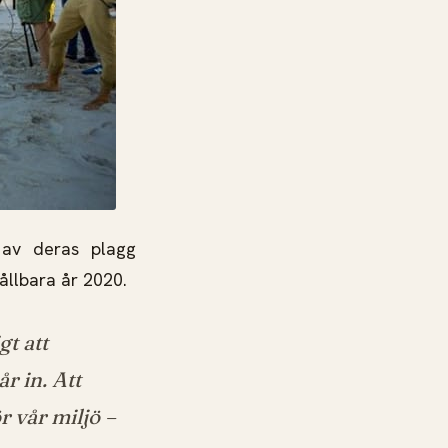
 av deras plagg
ållbara år 2020.
t att
r in. Att
ör vår miljö
–