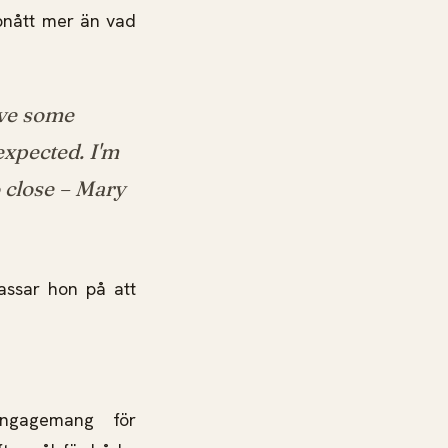
ppnått mer än vad
ave some
expected. I'm
o close
– Mary
passar hon på att
ngagemang för