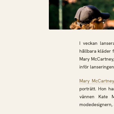
I veckan lanse
hållbara kläder 
Mary McCartney, 
inför lanseringe
Mary McCartne
porträtt. Hon h
vännen Kate Mo
modedesignern, 