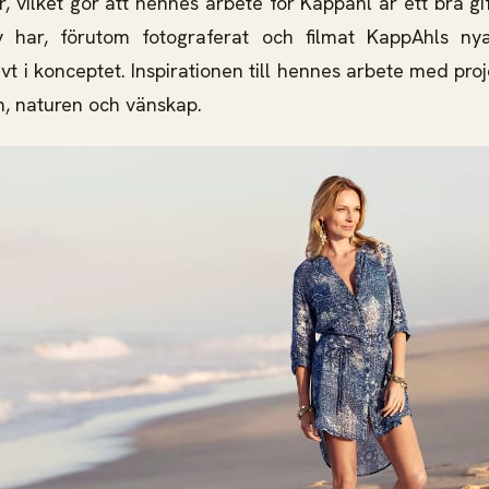
, vilket gör att hennes arbete för Kappahl är ett bra gi
 har, förutom fotograferat och filmat KappAhls ny
vt i konceptet. Inspirationen till hennes arbete med pro
, naturen och vänskap.