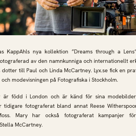
ras KappAhls nya kollektion ”Dreams through a Lens
fotograferad av den namnkunniga och internationellt e
dotter till Paul och Linda McCartney. Lyx.se fick en p
n och modevisningen på Fotografiska i Stockholm.
y
är född i London och är känd för sina modebilder
ar tidigare fotograferat bland annat Reese Witherspo
ss. Mary har också fotograferat kampanjer för s
Stella McCartney.