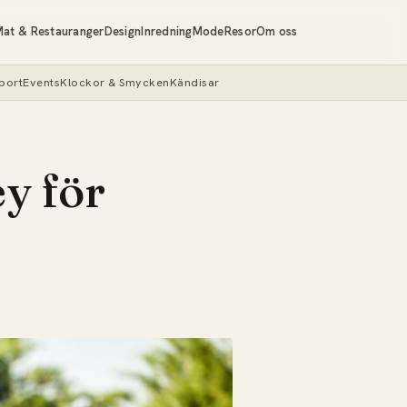
at & Restauranger
Design
Inredning
Mode
Resor
Om oss
port
Events
Klockor & Smycken
Kändisar
y för