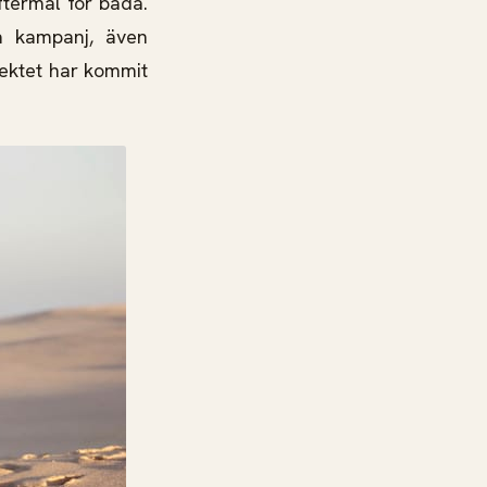
ftermål för båda.
a kampanj, även
jektet har kommit