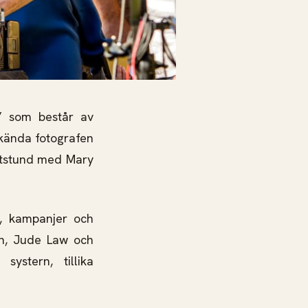
” som består av
rkända fotografen
ratstund med Mary
, kampanjer och
on, Jude Law och
ystern, tillika