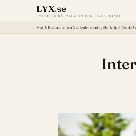
LYX
.
se
SVERIGES NÄTMAGASIN FÖR LIVSNJUTARE
Mat & Restauranger
Design
Inredning
Vin & Sprit
Mode
R
Inte