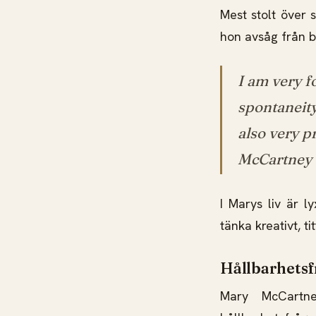
Mest stolt över 
hon avsåg från b
I am very f
spontaneity
also very p
McCartney
I Marys liv är l
tänka kreativt, t
Hållbarhetsf
Mary McCartn