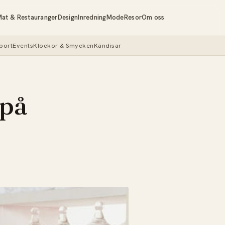
at & Restauranger
Design
Inredning
Mode
Resor
Om oss
port
Events
Klockor & Smycken
Kändisar
 på