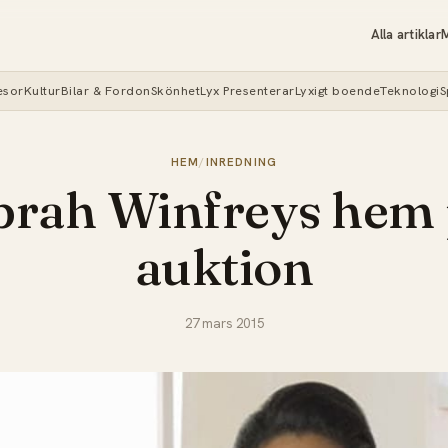
Alla artiklar
M
esor
Kultur
Bilar & Fordon
Skönhet
Lyx Presenterar
Lyxigt boende
Teknologi
S
HEM
/
INREDNING
rah Winfreys hem
auktion
27 mars 2015