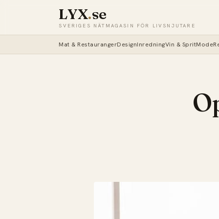
LYX
.
se
SVERIGES NÄTMAGASIN FÖR LIVSNJUTARE
Mat & Restauranger
Design
Inredning
Vin & Sprit
Mode
R
Op