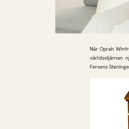
När Oprah Winfre
världsstjärnan n
Fersens Steninge 