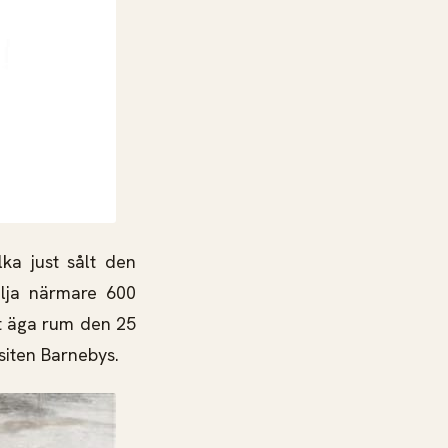
ka just sålt den
älja närmare 600
t äga rum den 25
siten Barnebys.