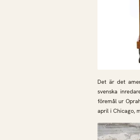
Det är det amer
svenska inredar
föremål ur Opra
april i Chicago,