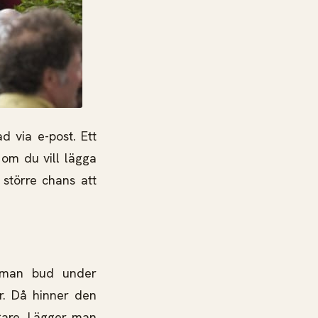
 via e-post. Ett
 om du vill lägga
 större chans att
r man bud under
r. Då hinner den
gare. Lägger man