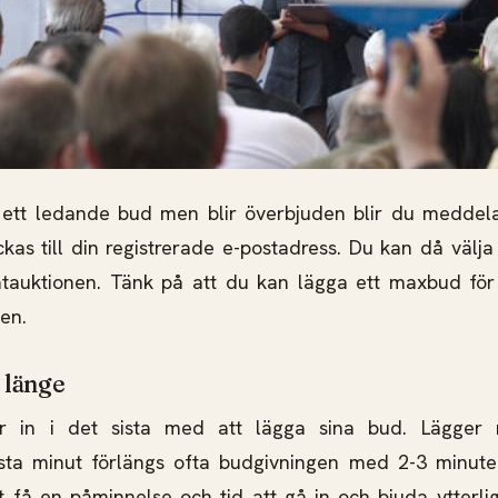
ett ledande bud men blir överbjuden blir du meddelad
as till din registrerade e-postadress. Du kan då välja
ätauktionen. Tänk på att du kan lägga ett maxbud för
en.
r länge
ar in i det sista med att lägga sina bud. Lägge
ista minut förlängs ofta budgivningen med 2-3 minute
 få en påminnelse och tid att gå in och bjuda ytterli