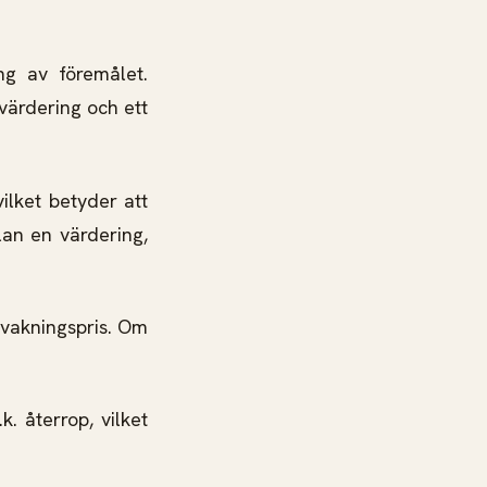
ng av föremålet.
 värdering och ett
vilket betyder att
lan en värdering,
vakningspris. Om
. återrop, vilket