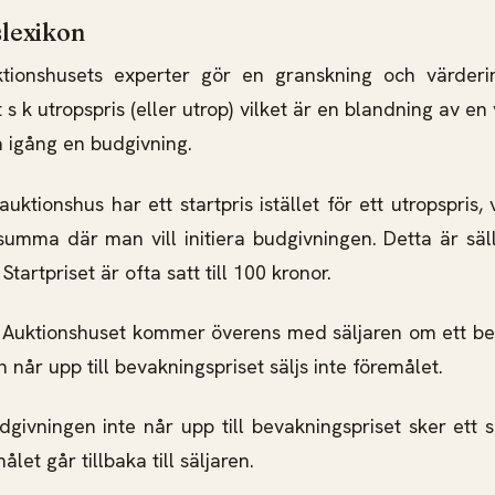
slexikon
tionshusets experter gör en granskning och värderi
t s k utropspris (eller utrop) vilket är en blandning av en
få igång en budgivning.
auktionshus har ett startpris istället för ett utropspris, 
mma där man vill initiera budgivningen. Detta är säl
 Startpriset är ofta satt till 100 kronor.
 Auktionshuset kommer överens med säljaren om ett be
 når upp till bevakningspriset säljs inte föremålet.
ivningen inte når upp till bevakningspriset sker ett s.k
let går tillbaka till säljaren.