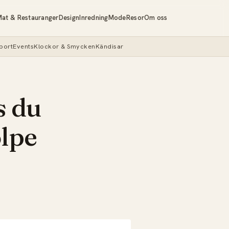
at & Restauranger
Design
Inredning
Mode
Resor
Om oss
port
Events
Klockor & Smycken
Kändisar
s du
olpe