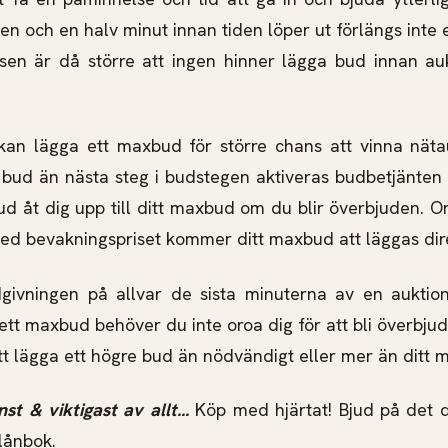
en och en halv minut innan tiden löper ut förlängs inte 
sen är då större att ingen hinner lägga bud innan auk
kan lägga ett maxbud för större chans att vinna nät
 bud än nästa steg i budstegen aktiveras budbetjänten
 åt dig upp till ditt maxbud om du blir överbjuden. 
 med bevakningspriset kommer ditt maxbud att läggas dir
dgivningen på allvar de sista minuterna av en aukti
 ett maxbud behöver du inte oroa dig för att bli överbju
t lägga ett högre bud än nödvändigt eller mer än ditt 
st & viktigast av allt...
Köp med hjärtat! Bjud på det 
lånbok.