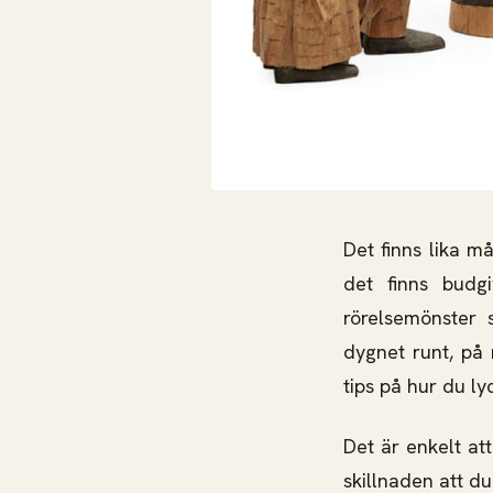
Det finns lika m
det finns budg
rörelsemönster
dygnet runt, på
tips på hur du ly
Det är enkelt at
skillnaden att du