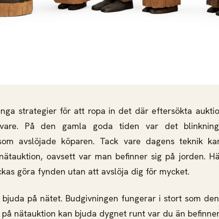
ånga strategier för att ropa in det där eftersökta aukt
ivare. På den gamla goda tiden var det blinkning
 som avslöjade köparen. Tack vare dagens teknik ka
 nätauktion, oavsett var man befinner sig på jorden. 
ckas göra fynden utan att avslöja dig för mycket.
t bjuda på nätet. Budgivningen fungerar i stort som den 
 på nätauktion kan bjuda dygnet runt var du än befinner 