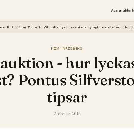
Alla artiklar
M
esor
Kultur
Bilar & Fordon
Skönhet
Lyx Presenterar
Lyxigt boende
Teknologi
S
HEM
/
INREDNING
auktion - hur lycka
t? Pontus Silfverst
tipsar
7 februari 2015