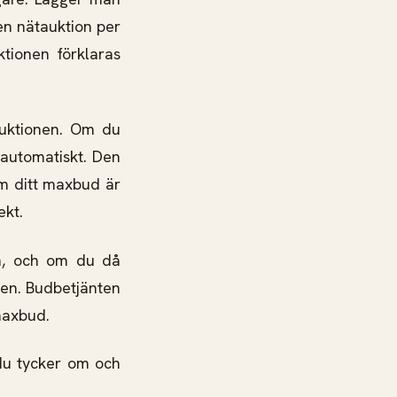
en nätauktion per
tionen förklaras
auktionen. Om du
 automatiskt. Den
Om ditt maxbud är
ekt.
on, och om du då
den. Budbetjänten
maxbud.
du tycker om och