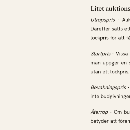
Litet auktion
Utropspris
- Auk
Därefter sätts et
lockpris för att 
Startpris
- Vissa 
man uppger en su
utan ett lockpris.
Bevakningspris
-
inte budgivningen
Återrop
- Om budg
betyder att föremå