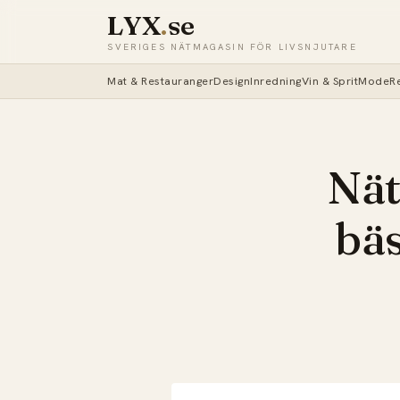
LYX
.
se
SVERIGES NÄTMAGASIN FÖR LIVSNJUTARE
Mat & Restauranger
Design
Inredning
Vin & Sprit
Mode
R
Nät
bäs