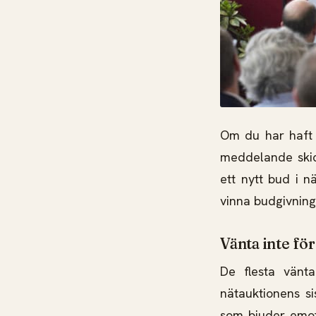
Om du har haft 
meddelande skick
ett nytt bud i n
vinna budgivning
Vänta inte fö
De flesta vänt
nätauktionens s
som bjuder emot