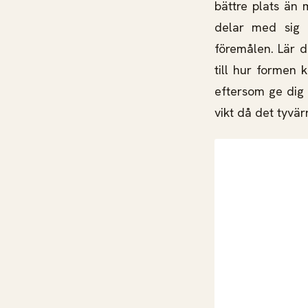
bättre plats än
delar med sig 
föremålen. Lär d
till hur formen 
eftersom ge dig m
vikt då det tyvä