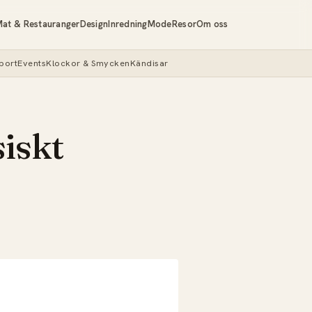
at & Restauranger
Design
Inredning
Mode
Resor
Om oss
port
Events
Klockor & Smycken
Kändisar
siskt