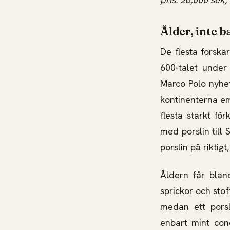
Ålder, inte b
De flesta forska
600-talet under
Marco Polo nyhet
kontinenterna em
flesta starkt fö
med porslin till
porslin på riktig
Åldern får blan
sprickor och sto
medan ett porsl
enbart mint con