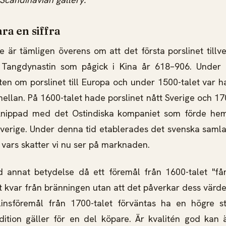
ara en siffra
re är tämligen överens om att det första porslinet till
 Tangdynastin som pågick i Kina år 618–906. Under 
en om porslinet till Europa och under 1500-talet var 
ellan. På 1600-talet hade porslinet nått Sverige och 170
rknippad med det Ostindiska kompaniet som förde hem 
 Sverige. Under denna tid etablerades det svenska samla
t, vars skatter vi nu ser på marknaden.
d annat betydelse då ett föremål från 1600-talet "får
ft kvar från bränningen utan att det påverkar dess värde
insföremål från 1700-talet förväntas ha en högre 
dition gäller för en del köpare. Är kvalitén god kan 