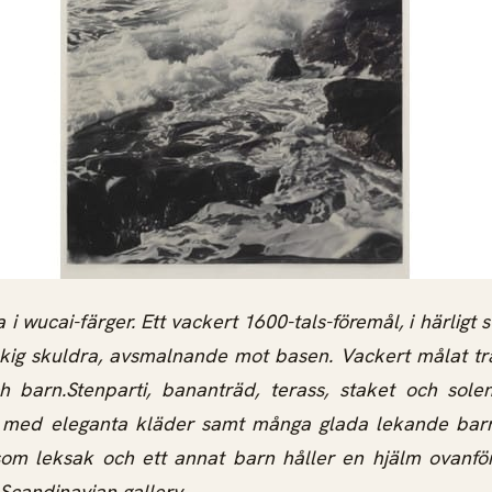
a i wucai-färger. Ett vackert 1600-tals-föremål, i härligt 
kig skuldra, avsmalnande mot basen. Vackert målat t
 barn.Stenparti, bananträd, terass, staket och sole
 med eleganta kläder samt många glada lekande barn
om leksak och ett annat barn håller en hjälm ovanför 
 Scandinavian gallery.