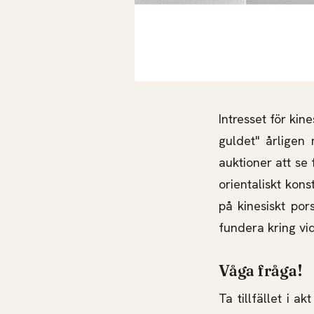
Intresset för kin
guldet" årligen
auktioner att s
orientaliskt kon
på kinesiskt por
fundera kring vid
Våga fråga!
Ta tillfället i a