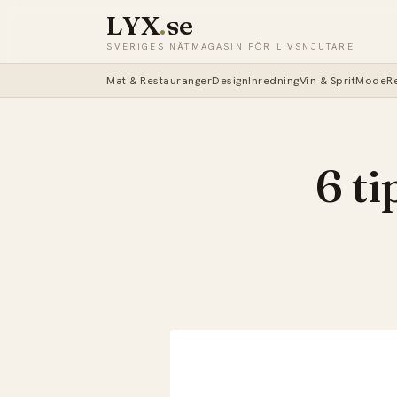
LYX
.
se
SVERIGES NÄTMAGASIN FÖR LIVSNJUTARE
Mat & Restauranger
Design
Inredning
Vin & Sprit
Mode
R
6 ti