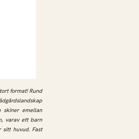
stort format! Rund
rädgårdslandskap
n skiner emellan
, varav ett barn
sitt huvud. Fast