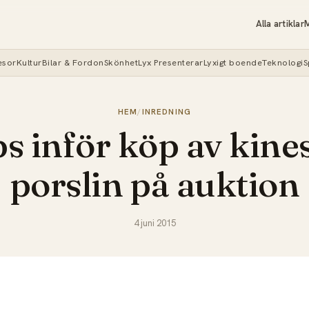
Alla artiklar
M
esor
Kultur
Bilar & Fordon
Skönhet
Lyx Presenterar
Lyxigt boende
Teknologi
S
HEM
/
INREDNING
ps inför köp av kine
porslin på auktion
4 juni 2015