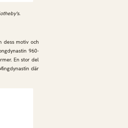
otheby's.
om dess motiv och
Songdynastin 960-
rmer. En stor del
 Mingdynastin där