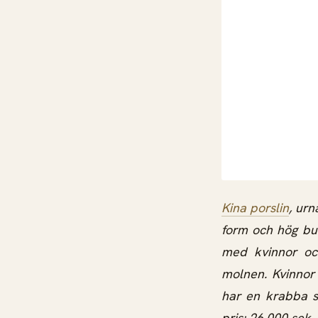
Kina porslin
, urn
form och hög bu
med kvinnor och
molnen. Kvinnor
har en krabba s
pris: 26,000 sek,