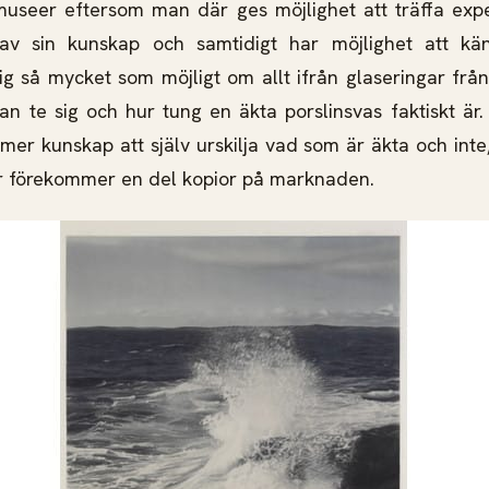
 museer eftersom man där ges möjlighet att träffa ex
av sin kunskap och samtidigt har möjlighet att kä
ig så mycket som möjligt om allt ifrån glaseringar från
kan te sig och hur tung en äkta porslinsvas faktiskt är
er kunskap att själv urskilja vad som är äkta och inte, 
rr förekommer en del kopior på marknaden.