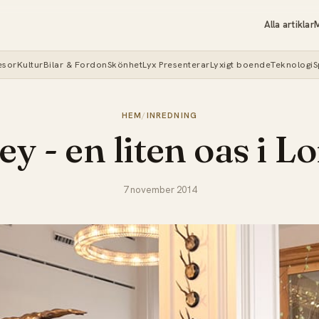
Alla artiklar
M
esor
Kultur
Bilar & Fordon
Skönhet
Lyx Presenterar
Lyxigt boende
Teknologi
S
HEM
/
INREDNING
y - en liten oas i 
7 november 2014