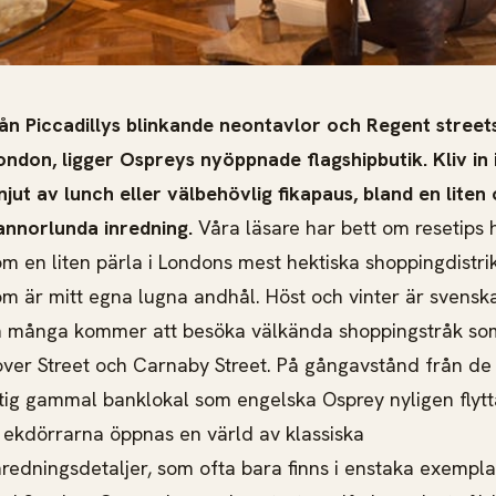
ån Piccadillys blinkande neontavlor och Regent street
ondon, ligger Ospreys nyöppnade flagshipbutik. Kliv in 
jut av lunch eller välbehövlig fikapaus, bland en liten
annorlunda inredning.
Våra läsare har bett om resetips h
om en liten pärla i Londons mest hektiska shoppingdistri
som är mitt egna lugna andhål. Höst och vinter är svens
ch många kommer att besöka välkända shoppingstråk som
over Street och Carnaby Street. På gångavstånd från de
uftig gammal banklokal som engelska Osprey nyligen flytt
ekdörrarna öppnas en värld av klassiska
redningsdetaljer, som ofta bara finns i enstaka exemplar