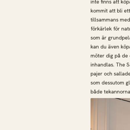
inte finns att kö
kommit att bli et
tillsammans med 
förkärlek för nat
som är grundpelar
kan du även köp
möter dig på de 
inhandlas. The Sa
pajer och sallad
som dessutom glu
både tekannorna,