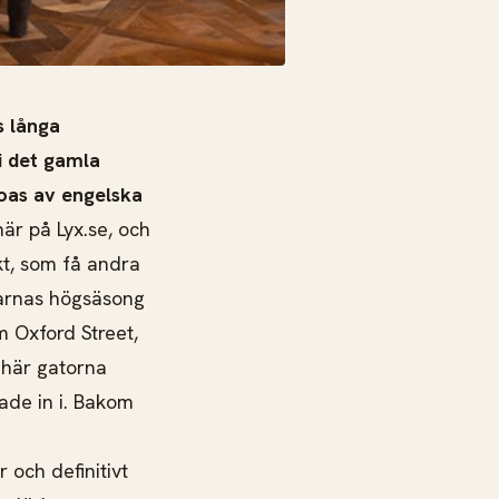
s långa
i det gamla
 oas av engelska
är på Lyx.se, och
kt, som få andra
karnas högsäsong
 Oxford Street,
 här gatorna
ade in i. Bakom
 och definitivt