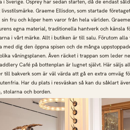
pa i Sverige. Osprey har sedan starten, då de endast sål
t livsstilsmärke. Graeme Ellisdon, som startade företage
sin fru och köper hem varor från hela världen. Graeme
urens egna material, traditionella hantverk och känsla f
na i vårt märke. Allt i butiken är till salu. Förutom alla 
a med dig den öppna spisen och de många uppstoppad
olika våningsplanen. Även räcket i trappan som leder ner
ddlery Café på bottenplan är lugnet självt. Här säljs all
er till bakverk som är väl värda att gå en extra omväg f
tenfria. Har du plats i resväskan så kan du såklart äv
 stolarna och borden.