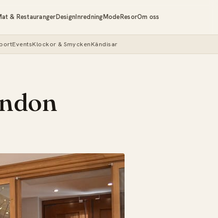
at & Restauranger
Design
Inredning
Mode
Resor
Om oss
port
Events
Klockor & Smycken
Kändisar
London