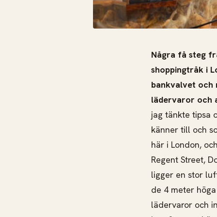
Några få steg fr
shoppingtråk i L
bankvalvet och n
lädervaror och 
jag tänkte tipsa 
känner till och 
här i London, o
Regent Street, D
ligger en stor l
de 4 meter höga 
lädervaror och in