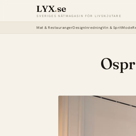
LYX
.
se
SVERIGES NÄTMAGASIN FÖR LIVSNJUTARE
Mat & Restauranger
Design
Inredning
Vin & Sprit
Mode
R
Ospre