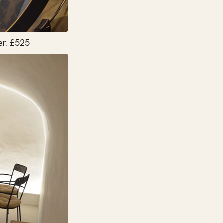
ger. £525