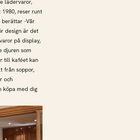
de lädervaror,
t 1980, reser runt
 berättar -Vår
ör design är det
varor på display,
e djuren som
 till kaféet kan
t från soppor,
ör och
en köpa med dig