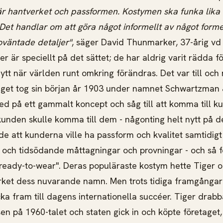
r hantverket och passformen. Kostymen ska funka lika
et handlar om att göra något informellt av något form
oväntade detaljer"
, säger David Thunmarker, 37-årig vd
 är speciellt på det sättet; de har aldrig varit rädda fö
ytt när världen runt omkring förändras. Det var till oc
aget tog sin början år 1903 under namnet Schwartzman
d på ett gammalt koncept och såg till att komma till kun
 kunden skulle komma till dem - någonting helt nytt på d
de att kunderna ville ha passform och kvalitet samtidig
ga och tidsödande måttagningar och provningar - och så
eady-to-wear". Deras populäraste kostym hette Tiger o
ket dess nuvarande namn. Men trots tidiga framgångar 
cka fram till dagens internationella succéer. Tiger drab
sen på 1960-talet och staten gick in och köpte företaget