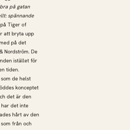
 bra på gatan
ellt: spännande
 på Tiger of
r att bryta upp
h med på det
 & Nordström. De
den istället för
en tiden.
t som de helst
 föddes konceptet
ch det är den
har det inte
bades hårt av den
, som från och