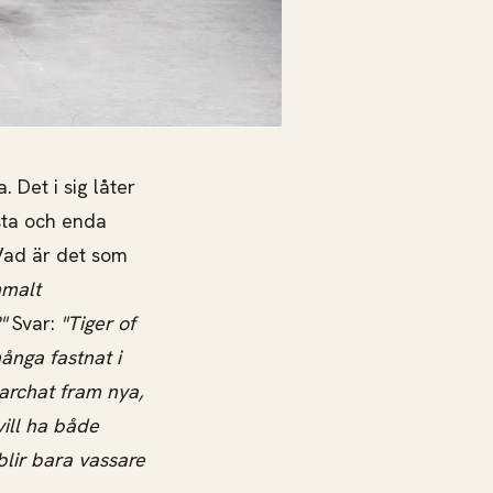
 Det i sig låter
sta och enda
 Vad är det som
mmalt
"
Svar:
"Tiger of
ånga fastnat i
earchat fram nya,
ill ha både
blir bara vassare