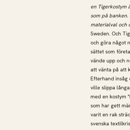
en Tigerkostym ä
som på banken. D
materialval och 
Sweden. Och Tiger
och göra något n
sättet som föret
vände upp och ne
att vänta på att
Efterhand insåg 
ville slippa lån
med en kostym "r
som har gett mär
varit en rak strä
svenska textilkri