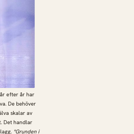
år efter år har
älva. De behöver
älva skalar av
vt. Det handlar
plagg.
"Grunden i