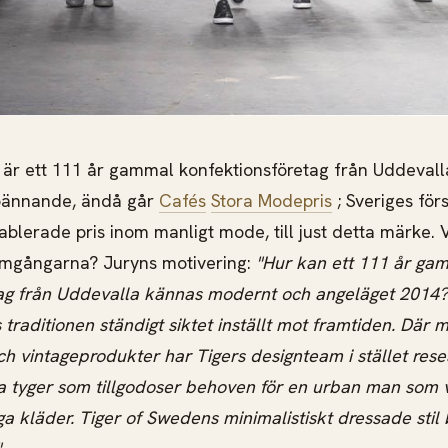
är ett 111 år gammal konfektionsföretag från Uddevalla.
spännande, ändå går
Cafés
Stora Modepris
; Sveriges för
tablerade pris inom manligt mode, till just detta märke.
amgångarna?
Juryns motivering:
"Hur kan ett 111 år ga
tag från Uddevalla kännas modernt och angeläget 2014?
traditionen ständigt siktet inställt mot framtiden. Där m
och vintageprodukter har Tigers designteam i stället res
a tyger som tillgodoser behoven för en urban man som v
a kläder. Tiger of Swedens minimalistiskt dressade stil 