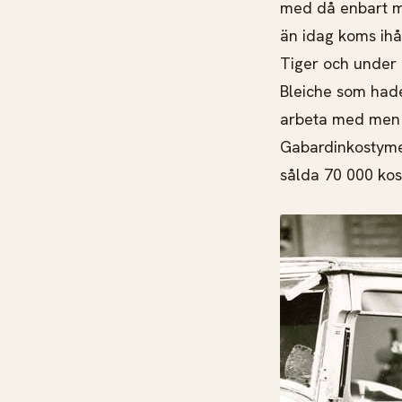
med då enbart ma
än idag koms ihåg
Tiger och under
Bleiche som hade 
arbeta med men s
Gabardinkostyme
sålda 70 000 kos