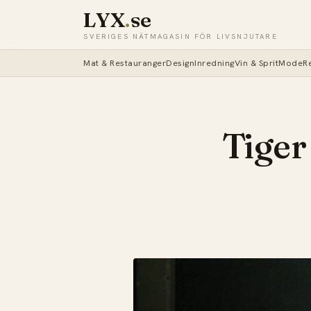
LYX
.
se
SVERIGES NÄTMAGASIN FÖR LIVSNJUTARE
Mat & Restauranger
Design
Inredning
Vin & Sprit
Mode
R
Tiger