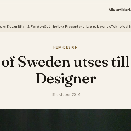
Alla artiklar
M
esor
Kultur
Bilar & Fordon
Skönhet
Lyx Presenterar
Lyxigt boende
Teknologi
S
HEM
/
DESIGN
 of Sweden utses till
Designer
31 oktober 2014