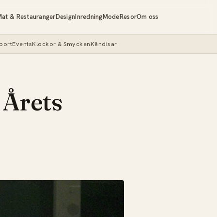
at & Restauranger
Design
Inredning
Mode
Resor
Om oss
port
Events
Klockor & Smycken
Kändisar
 Årets