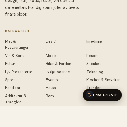
design, mat, mode, resor, vin och allt
däremellan. För dig som njuter av livets
finare sidor.
KATEGORIER
Mat &
Design
Inredning
Restauranger
Vin & Sprit
Mode
Resor
Kultur
Bilar & Fordon
Skönhet
Lyx Presenterar
Lyxigt boende
Teknologi
Sport
Events
Klockor & Smycken
Kändisar
Hälsa
Trender
Drivs av GATE
Arkitektur &
Barn
Antikviteter
Trädgård
Lyx Testar
Handväskor
Fotografi
Musik
Intervjuer
Livet
Klubbar & VIP
Krönikor
Tävling