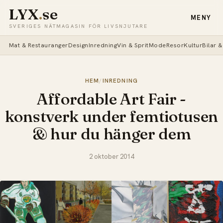
LYX
.
se
MENY
SVERIGES NÄTMAGASIN FÖR LIVSNJUTARE
Mat & Restauranger
Design
Inredning
Vin & Sprit
Mode
Resor
Kultur
Bilar 
HEM
/
INREDNING
Affordable Art Fair -
konstverk under femtiotusen
& hur du hänger dem
2 oktober 2014