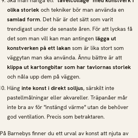
Ska man hänga ett
"tavelcollage" med konstverk i
olika storlek
och tekniker bör man använda en
samlad form
. Det här är det sätt som varit
trendigast under de senaste åren. För att lyckas få
det som man vill kan man antingen
lägga ut
konstverken på ett lakan
som är lika stort som
väggytan man ska använda. Ännu bättre är att
klippa ut kartongbitar som har tavlornas storlek
och nåla upp dem på väggen.
Häng
inte konst i direkt solljus
, särskilt inte
pastellmålningar eller akvareller. Träpanåer mår
inte bra av för "instängd värme" utan de behöver
god ventilation. Precis som betraktaren.
På Barnebys finner du ett urval av konst att njuta av