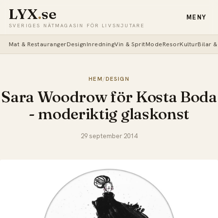
LYX
.
se
MENY
SVERIGES NÄTMAGASIN FÖR LIVSNJUTARE
Mat & Restauranger
Design
Inredning
Vin & Sprit
Mode
Resor
Kultur
Bilar 
HEM
/
DESIGN
Sara Woodrow för Kosta Boda
- moderiktig glaskonst
29 september 2014