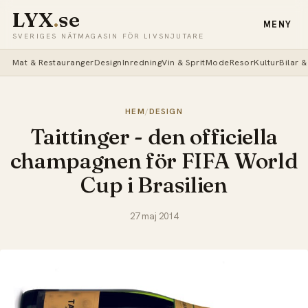
LYX
.
se
MENY
SVERIGES NÄTMAGASIN FÖR LIVSNJUTARE
Mat & Restauranger
Design
Inredning
Vin & Sprit
Mode
Resor
Kultur
Bilar 
HEM
/
DESIGN
Taittinger - den officiella
champagnen för FIFA World
Cup i Brasilien
27 maj 2014