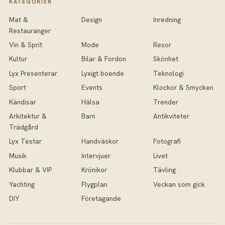
KATEGORIER
Mat &
Design
Inredning
Restauranger
Vin & Sprit
Mode
Resor
Kultur
Bilar & Fordon
Skönhet
Lyx Presenterar
Lyxigt boende
Teknologi
Sport
Events
Klockor & Smycken
Kändisar
Hälsa
Trender
Arkitektur &
Barn
Antikviteter
Trädgård
Lyx Testar
Handväskor
Fotografi
Musik
Intervjuer
Livet
Klubbar & VIP
Krönikor
Tävling
Yachting
Flygplan
Veckan som gick
DIY
Företagande