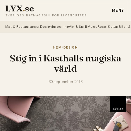
LYX
.
se
MENY
SVERIGES NÄTMAGASIN FÖR LIVSNJUTARE
Mat & Restauranger
Design
Inredning
Vin & Sprit
Mode
Resor
Kultur
Bilar 
HEM
/
DESIGN
Stig in i Kasthalls magiska
värld
30 september 2013