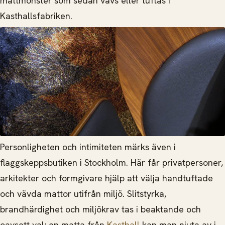
mattmönster som sedan vävs eller tuftas i
Kasthallsfabriken.
Personligheten och intimiteten märks även i
flaggskeppsbutiken i Stockholm. Här får privatpersoner,
arkitekter och formgivare hjälp att välja handtuftade
och vävda mattor utifrån miljö. Slitstyrka,
brandhärdighet och miljökrav tas i beaktande och
oavsett val; en matta från
Kasthall
kan man njuta av i