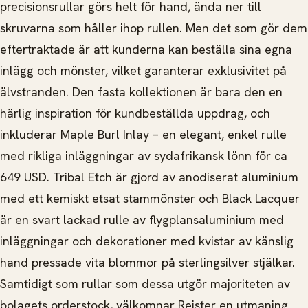
precisionsrullar görs helt för hand, ända ner till
skruvarna som håller ihop rullen. Men det som gör dem
eftertraktade är att kunderna kan beställa sina egna
inlägg och mönster, vilket garanterar exklusivitet på
älvstranden. Den fasta kollektionen är bara den en
härlig inspiration för kundbeställda uppdrag, och
inkluderar Maple Burl Inlay – en elegant, enkel rulle
med rikliga inläggningar av sydafrikansk lönn för ca
649 USD. Tribal Etch är gjord av anodiserat aluminium
med ett kemiskt etsat stammönster och Black Lacquer
är en svart lackad rulle av flygplansaluminium med
inläggningar och dekorationer med kvistar av känslig
hand pressade vita blommor på sterlingsilver stjälkar.
Samtidigt som rullar som dessa utgör majoriteten av
bolagets orderstock, välkomnar Reister en utmaning