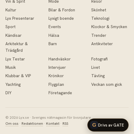
Vin & Sprit
Mode
Resor
Kultur
Bilar & Fordon
Skönhet
Lyx Presenterar
Lyxigt boende
Teknologi
Sport
Events
Klockor & Smycken
Kändisar
Hälsa
Trender
Arkitektur &
Barn
Antikviteter
Trädgård
Lyx Testar
Handväskor
Fotografi
Musik
Intervjuer
Livet
Klubbar & VIP
Krönikor
Tävling
Yachting
Flygplan
Veckan som gick
DIY
Företagande
© 2026 Lyx.se · Sveriges nätmagasin för livsnjutare
Om oss
·
Redaktionen
·
Kontakt
·
RSS
Drivs av GATE