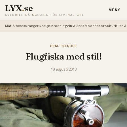
LYX
.
se
MENY
SVERIGES NÄTMAGASIN FÖR LIVSNJUTARE
Mat & Restauranger
Design
Inredning
Vin & Sprit
Mode
Resor
Kultur
Bilar 
HEM
/
TRENDER
Flugfiska med stil!
18 augusti 2013