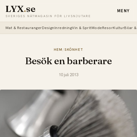
LYX
.
se
MENY
SVERIGES NÄTMAGASIN FÖR LIVSNJUTARE
Mat & Restauranger
Design
Inredning
Vin & Sprit
Mode
Resor
Kultur
Bilar 
HEM
/
SKÖNHET
Besök en barberare
10 juli 2013