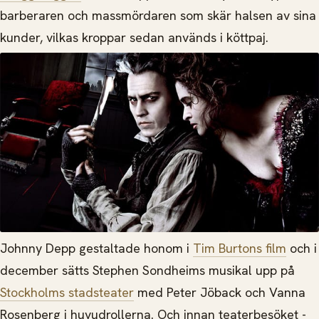
barberaren och massmördaren som skär halsen av sina
kunder, vilkas kroppar sedan används i köttpaj.
Johnny Depp gestaltade honom i
Tim Burtons film
och i
december sätts Stephen Sondheims musikal upp på
Stockholms stadsteater
med Peter Jöback och Vanna
Rosenberg i huvudrollerna. Och innan teaterbesöket -