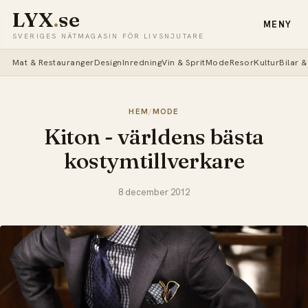
LYX
.
se
MENY
SVERIGES NÄTMAGASIN FÖR LIVSNJUTARE
Mat & Restauranger
Design
Inredning
Vin & Sprit
Mode
Resor
Kultur
Bilar 
HEM
/
MODE
Kiton - världens bästa
kostymtillverkare
8 december 2012