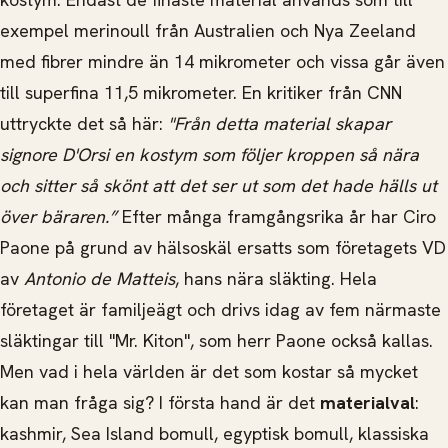
exempel merinoull från Australien och Nya Zeeland
med fibrer mindre än 14 mikrometer och vissa går även
till superfina 11,5 mikrometer. En kritiker från CNN
uttryckte det så här:
"Från detta material skapar
signore D'Orsi en kostym som följer kroppen så nära
och sitter så skönt att det ser ut som det hade hälls ut
över bäraren.”
Efter många framgångsrika år har Ciro
Paone på grund av hälsoskäl ersatts som företagets VD
av
Antonio de Matteis
, hans nära släkting. Hela
företaget är familjeägt och drivs idag av fem närmaste
släktingar till "Mr. Kiton", som herr Paone också kallas.
Men vad i hela världen är det som kostar så mycket
kan man fråga sig? I första hand är det
materialval
:
kashmir, Sea Island bomull, egyptisk bomull, klassiska