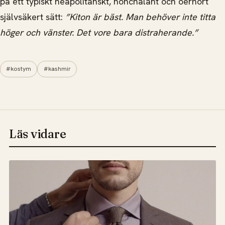
på ett typiskt neapolitanskt, nonchalant och oerhört
självsäkert sätt:
”Kiton är bäst. Man behöver inte titta
höger och vänster. Det vore bara distraherande.”
#kostym
#kashmir
Läs vidare