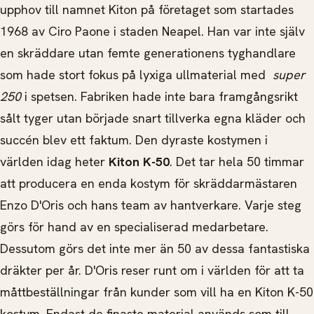
upphov till namnet Kiton på företaget som startades
1968 av Ciro Paone i staden Neapel. Han var inte själv
en skräddare utan femte generationens tyghandlare
som hade stort fokus på lyxiga ullmaterial med
super
250
i spetsen. Fabriken hade inte bara framgångsrikt
sålt tyger utan började snart tillverka egna kläder och
succén blev ett faktum. Den dyraste kostymen i
världen idag heter
Kiton K-50
. Det tar hela 50 timmar
att producera en enda kostym för skräddarmästaren
Enzo D'Oris och hans team av hantverkare. Varje steg
görs för hand av en specialiserad medarbetare.
Dessutom görs det inte mer än 50 av dessa fantastiska
dräkter per år. D'Oris reser runt om i världen för att ta
måttbeställningar från kunder som vill ha en Kiton K-50
kostym. Endast de finaste material används som till