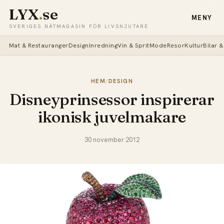
LYX
.
se
MENY
SVERIGES NÄTMAGASIN FÖR LIVSNJUTARE
Mat & Restauranger
Design
Inredning
Vin & Sprit
Mode
Resor
Kultur
Bilar 
HEM
/
DESIGN
Disneyprinsessor inspirerar
ikonisk juvelmakare
30 november 2012