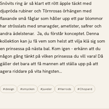
Snövits ring är så klart ett rött äpple täckt med
djupröda rubiner och Törnrosas örhängen med
flaxande små fåglar som håller upp ett par blommor
har strösslats med smaragder, ametister, safirer och
andra ädelstenar. Ja, du förstår konceptet. Denna
kollektion kan ju få vem som helst att vilja klä sig som
en prinsessa på nästa bal. Kom igen - erkänn att du
någon gång tänkt på vilken prinsessa du vill vara! Då
gäller det bara att få mannen att ställa upp på att
agera riddare på vita hingsten…
#design
#smycken
#juveler
#Harrods
#Chopard