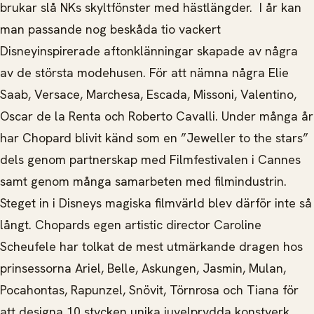
brukar slå NKs skyltfönster med hästlängder. I år kan
man passande nog beskåda tio vackert
Disneyinspirerade aftonklänningar skapade av några
av de största modehusen. För att nämna några Elie
Saab, Versace, Marchesa, Escada, Missoni, Valentino,
Oscar de la Renta och Roberto Cavalli. Under många år
har Chopard blivit känd som en ”Jeweller to the stars”
dels genom partnerskap med Filmfestivalen i Cannes
samt genom många samarbeten med filmindustrin.
Steget in i Disneys magiska filmvärld blev därför inte så
långt. Chopards egen artistic director Caroline
Scheufele har tolkat de mest utmärkande dragen hos
prinsessorna Ariel, Belle, Askungen, Jasmin, Mulan,
Pocahontas, Rapunzel, Snövit, Törnrosa och Tiana för
att designa 10 stycken unika juvelprydda konstverk.