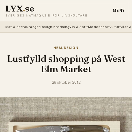
LYX
.
se
MENY
SVERIGES NÄTMAGASIN FÖR LIVSNJUTARE
Mat & Restauranger
Design
Inredning
Vin & Sprit
Mode
Resor
Kultur
Bilar 
HEM
/
DESIGN
Lustfylld shopping på West
Elm Market
28 oktober 2012