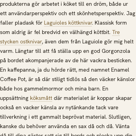
produkterna gör arbetet i köket till en dröm, både ur
ett användarperspektiv och ett skönhetsperspektiv. Jag
faller pladask för
Laguioles köttknivar
. Klassisk form
som aldrig är fel bredvid en välhängd köttbit.
Tre
stycken ostknivar
, även dem från Laguiole gör mig helt
varm. Längtar till att få ställa upp en god Gorgonzola
på bordet akompanjerade av de här vackra besticken.
En kaffepanna, ja du hörde rätt, med namnet Enamel
Coffee Pot, är så där stiligt tidlös så den väcker känslor
både hos gammelmormor och mina barn. En
uppsättning
köksmått
där materialet är koppar skapar
också en vacker känsla av nytänkande tack vare
tillverkning i ett gammalt beprövat material. Slutligen,
kanske du behöver använda en sax då och då. Vänta
då till dina gäster satt sig till bords och plocka upp din