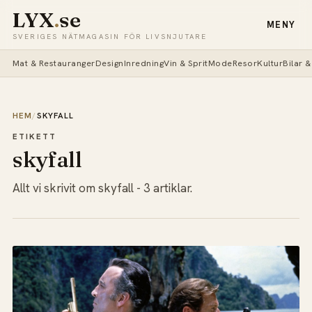
LYX
.
se
MENY
SVERIGES NÄTMAGASIN FÖR LIVSNJUTARE
Mat & Restauranger
Design
Inredning
Vin & Sprit
Mode
Resor
Kultur
Bilar 
HEM
/
SKYFALL
ETIKETT
skyfall
Allt vi skrivit om skyfall - 3 artiklar.