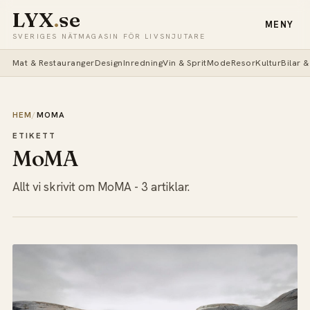
LYX
.
se
MENY
SVERIGES NÄTMAGASIN FÖR LIVSNJUTARE
Mat & Restauranger
Design
Inredning
Vin & Sprit
Mode
Resor
Kultur
Bilar 
HEM
/
MOMA
ETIKETT
MoMA
Allt vi skrivit om MoMA - 3 artiklar.