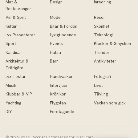
Mat &
Design
Inredning
Restauranger
Vin & Sprit
Mode
Resor
Kultur
Bilar & Fordon
Skönhet
Lyx Presenterar
Lyxigt boende
Teknologi
Sport
Events
Klockor & Smycken
Kändisar
Hälsa
Trender
Arkitektur &
Barn
Antikviteter
Trädgård
Lyx Testar
Handväskor
Fotografi
Musik
Intervjuer
Livet
Klubbar & VIP
Krönikor
Tävling
Yachting
Flygplan
Veckan som gick
DIY
Företagande
© 2026 Lyx.se · Sveriges nätmagasin för livsnjutare