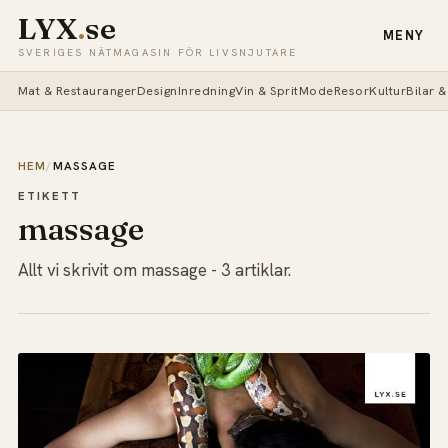
LYX
.
se
MENY
SVERIGES NÄTMAGASIN FÖR LIVSNJUTARE
Mat & Restauranger
Design
Inredning
Vin & Sprit
Mode
Resor
Kultur
Bilar 
HEM
/
MASSAGE
ETIKETT
massage
Allt vi skrivit om massage - 3 artiklar.