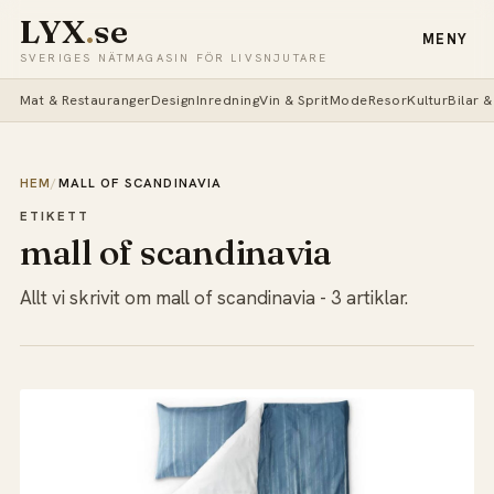
LYX
.
se
MENY
SVERIGES NÄTMAGASIN FÖR LIVSNJUTARE
Mat & Restauranger
Design
Inredning
Vin & Sprit
Mode
Resor
Kultur
Bilar 
HEM
/
MALL OF SCANDINAVIA
ETIKETT
mall of scandinavia
Allt vi skrivit om mall of scandinavia - 3 artiklar.