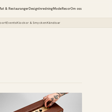
at & Restauranger
Design
Inredning
Mode
Resor
Om oss
port
Events
Klockor & Smycken
Kändisar