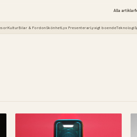
Alla artiklar
M
esor
Kultur
Bilar & Fordon
Skönhet
Lyx Presenterar
Lyxigt boende
Teknologi
S