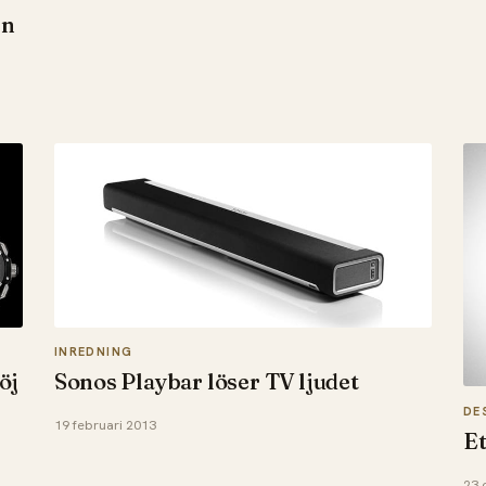
en
INREDNING
öj
Sonos Playbar löser TV ljudet
DE
19 februari 2013
Et
23 