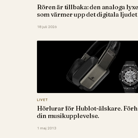
Rören är tillbaka: den analoga lyx
som värmer upp det digitala ljudet
18 juli 2026
LIVET
Hörlurar för Hublot-älskare. Förh
din musikupplevelse.
1 maj 2013