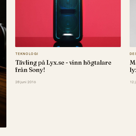
TEKNOLOGI
DE
Tävling på Lyx.se - vinn högtalare
Ma
från Sony!
ly
28 juni 2016
12 