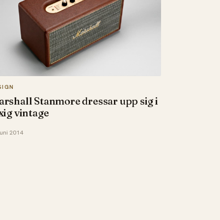
SIGN
rshall Stanmore dressar upp sig i
xig vintage
juni 2014