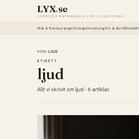
LYX
.
se
SVERIGES NÄTMAGASIN FÖR LIVSNJUTARE
Mat & Restauranger
Design
Inredning
Vin & Sprit
Mode
R
HEM
/
LJUD
ETIKETT
ljud
Allt vi skrivit om ljud - 6 artiklar.