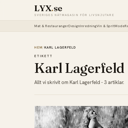
LYX
.
se
SVERIGES NÄTMAGASIN FÖR LIVSNJUTARE
Mat & Restauranger
Design
Inredning
Vin & Sprit
Mode
R
HEM
/
KARL LAGERFELD
ETIKETT
Karl Lagerfeld
Allt vi skrivit om Karl Lagerfeld - 3 artiklar.