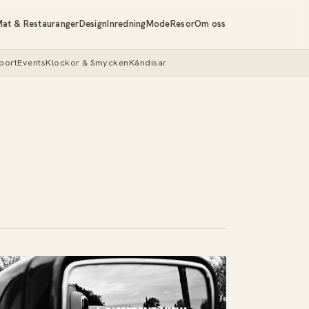
at & Restauranger
Design
Inredning
Mode
Resor
Om oss
port
Events
Klockor & Smycken
Kändisar