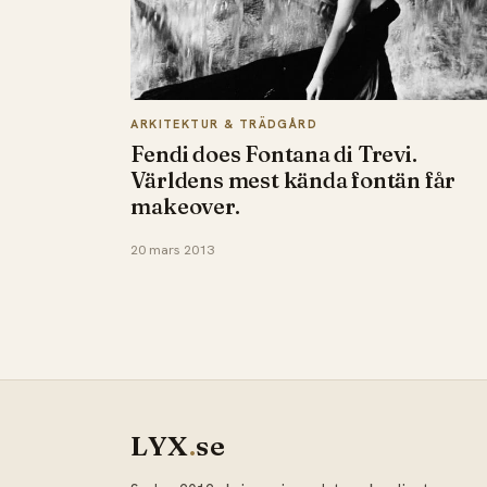
ARKITEKTUR & TRÄDGÅRD
Fendi does Fontana di Trevi.
Världens mest kända fontän får
makeover.
20 mars 2013
LYX
.
se