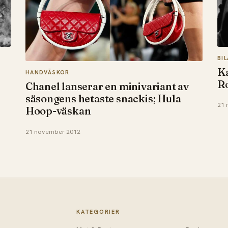
BI
Ka
HANDVÄSKOR
Ro
Chanel lanserar en minivariant av
säsongens hetaste snackis; Hula
21 
Hoop-väskan
21 november 2012
KATEGORIER