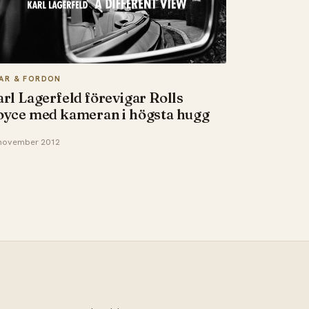
LAR & FORDON
rl Lagerfeld förevigar Rolls
yce med kameran i högsta hugg
november 2012