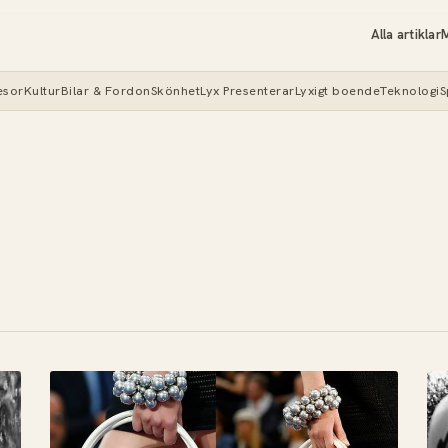
Alla artiklar
M
esor
Kultur
Bilar & Fordon
Skönhet
Lyx Presenterar
Lyxigt boende
Teknologi
S