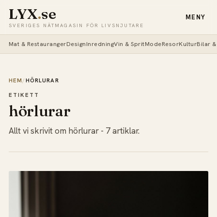
LYX
.
se
MENY
SVERIGES NÄTMAGASIN FÖR LIVSNJUTARE
Mat & Restauranger
Design
Inredning
Vin & Sprit
Mode
Resor
Kultur
Bilar 
HEM
/
HÖRLURAR
ETIKETT
hörlurar
Allt vi skrivit om hörlurar - 7 artiklar.