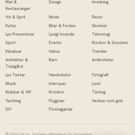
Mat &
Design
Inredning
Restauranger
Vin & Sprit
Mode
Resor
Kultur
Bilar & Fordon
Skönhet
Lyx Presenterar
Lyxigt boende
Teknologi
Sport
Events
Klockor & Smycken
Kändisar
Hälsa
Trender
Arkitektur &
Barn
Antikviteter
Trädgård
Lyx Testar
Handväskor
Fotografi
Musik
Intervjuer
Livet
Klubbar & VIP
Krönikor
Tävling
Yachting
Flygplan
Veckan som gick
DIY
Företagande
© 2026 Lyx.se · Sveriges nätmagasin för livsnjutare