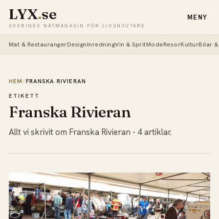
LYX
.
se
MENY
SVERIGES NÄTMAGASIN FÖR LIVSNJUTARE
Mat & Restauranger
Design
Inredning
Vin & Sprit
Mode
Resor
Kultur
Bilar 
HEM
/
FRANSKA RIVIERAN
ETIKETT
Franska Rivieran
Allt vi skrivit om Franska Rivieran - 4 artiklar.