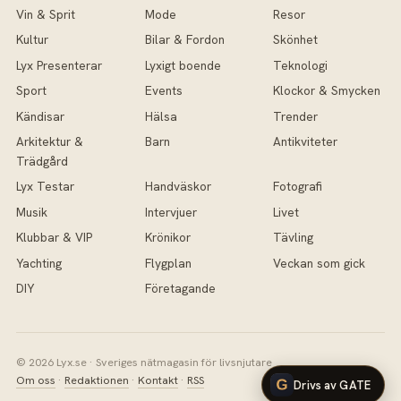
Vin & Sprit
Mode
Resor
Kultur
Bilar & Fordon
Skönhet
Lyx Presenterar
Lyxigt boende
Teknologi
Sport
Events
Klockor & Smycken
Kändisar
Hälsa
Trender
Arkitektur &
Barn
Antikviteter
Trädgård
Lyx Testar
Handväskor
Fotografi
Musik
Intervjuer
Livet
Klubbar & VIP
Krönikor
Tävling
Yachting
Flygplan
Veckan som gick
DIY
Företagande
© 2026 Lyx.se · Sveriges nätmagasin för livsnjutare
Om oss
·
Redaktionen
·
Kontakt
·
RSS
Drivs av GATE